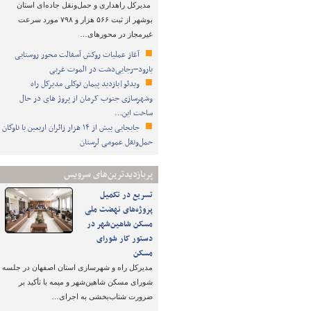
مدیرکل راهداری و حمل‌ونقل جاده‌ای استان
بوشهر از ثبت ۵۶۶ هزار و ۷۹۸ مورد سرعت
غیرمجاز در محورهای…
آغاز عملیات روکش آسفالت محور روستایی
یارود–رجایی‌دشت در الموت غربی
ویدئو|بازدید پیمان توکلی مدیرکل راه
وشهرسازی جنوب کرمان از پروژ های در حال
ساخت این…
جابجایی بیش از ۱۴ هزار زائران اربعین با ناوگان
حمل‌ونقل عمومی لرستان
پربازدیدترین‌های سرویس
تسریع در تکمیل
پروژه‌های نهضت ملی
مسکن شاهین‌شهر در
دستور کار شورای
مسکن
مدیرکل راه و شهرسازی استان اصفهان در جلسه
شورای مسکن شاهین‌شهر و میمه با تأکید بر
ضرورت شتاب‌بخشی به اجرای…