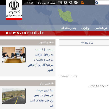
جمعه ۱۶ مرداد ۰۵ - ۱۷:۱۲
هواشناسی
وزارتی
چند رسانه ای
صدا و تصوير
ماه بعد»»
ببینید | نشست
مدیرعامل شرکت
ساخت و توسعه با
سرمایه‌گذاران آزادراهی
کشور
۱۴۰۴-۰۵-۱۰ ۱۱:۴۹
عناوین برتر
بیشترین سرعت
غیرمجاز در محور
برازجان-چغادک ثبت
شد