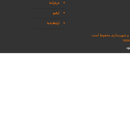
دربارهٔ ما
آرشیو
ارتباط با ما
اه و شهرسازی محفوظ است
وه