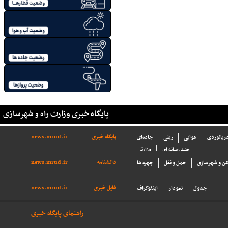
پایگاه خبری وزارت راه و شهرسازی
پایگاه خبری
news.mrud.ir
دریانوردی
هوایی
ریلی
جاده‌ای
چند رسانه ای
وزارتی
دانشنامه
news.mrud.ir
ن و شهرسازی
حمل و نقل
چهره ها
فایل خبری
news.mrud.ir
جدول
نمودار
اینفوگراف
راهنمای پایگاه خبری