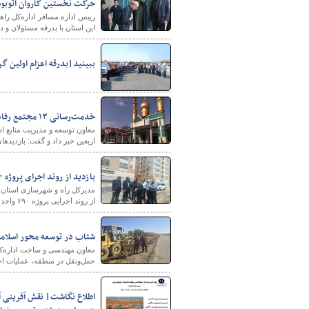
حرکت نخستین کاروان اتوبوس
رییس اداره مسافر اداره‌کل راه
این استان با بدرقه مسئولان و
ببینید|بدرقه اعزام اولین گر
خدمت‌رسانی ۱۳ مجتمع رفاهی در چهارمحال‌وبختیاری به زائران امام حسین(ع)
اربعین خبر داد و گفت: بازدیدها
بازدید از روند اجرای پروژه ۶۹۰ واحدی شهرک بهشتی همدان
مدیرکل راه و شهرسازی استان ه
از روند اجرایی پروژه ۶۹۰ واحدی شهرک بهشتی بازدید کردند.
شتاب در توسعه محور اسلامش
معاون مهندسی و ساخت اداره‌کل
حمل‌ونقل در منطقه، عملیات ا
اطلاع نگاشت| نقش آفرینی آز