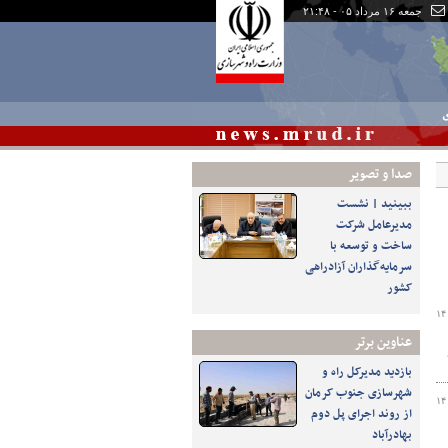
جمعه ۱۶ مرداد ۰۵ - ۲۱:۴۸
ی
صدا و تصوير
ببینید | نشست
مدیرعامل شرکت
ساخت و توسعه با
سرمایه‌گذاران آزادراهی
کشور
۱۴
عناوین برتر
بازدید مدیرکل راه و
شهرسازی جنوب کرمان
۱۴
از روند اجرای پل دوم
بهادرآباد