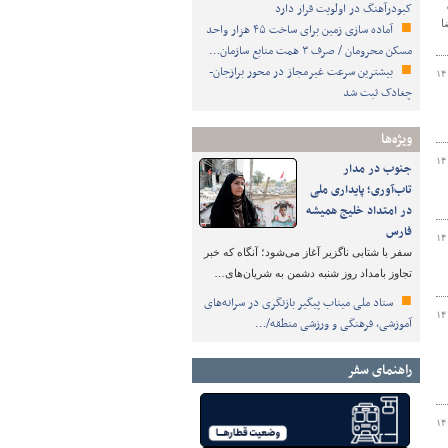
کبودرآهنگ در اولویت قرار دارد
ا
آماده سازی زمین برای ساخت ۴۵ هزار واحد
مسکن محرومان / صرف ۳ همت منابع سازمان…
بیشترین سرعت غیرمجاز در محور برازجان-
۱۴
چغادک ثبت شد
ویژه‌ها
۱۴
جنوب در مدار
تاب‌آوری؛ پایداری ملی
در امتداد خلیج همیشه
فارس
۱۴
سفر با شتابی ناگزیر آغاز می‌شود؛ آنگاه که خبر
تجاوز بامداد روز شنبه دشمن به شریان‌های…
ستاد ملی میناب پیگیر بازنگری در سرانه‌های
۱۴
آموزشی، فرهنگی و ورزشی منطقه/…
راهنمای سفر
۱۴