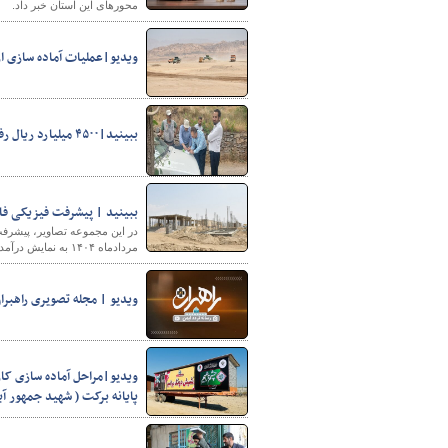
محورهای این استان خبر داد.
ویدیو|عملیات آماده سازی اراضی ۲۰۵ هکتاری نهضت ملی 
ببینید|۴۵۰۰ میلیارد ریال رفع تصرف دراراضی ملی موسوم به میگون شهرستان شمیرانات
ببینید | پیشرفت فیزیکی فا
در این مجموعه تصاویر، پیشرف
مردادماه ۱۴۰۴ به نمایش درآمده است.
ویدیو | مجله تصویری راهبرا
ویدیو|مراحل آماده سازی کارو
پایانه برکت ( شهید جمهور آی