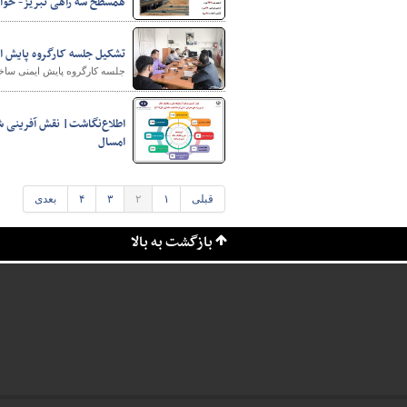
همسطح سه راهی تبریز- خواج
تشکیل جلسه کارگروه پایش ا
جلسه کارگروه پایش ایمنی ساخ
اطلاع‌نگاشت| نقش آفرینی ش
امسال
قبلی
۱
۲
۳
۴
بعدی
بازگشت به بالا