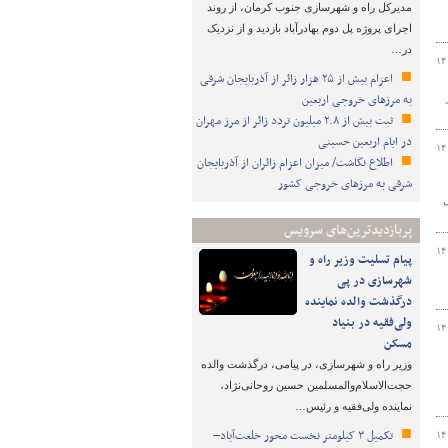
مدیرکل راه و شهرسازی جنوب کرمان، از روند
اجرای پروژه پل دوم بهادرآباد بازدید و از نزدیک
در…
۱۴
اعزام بیش از ۲۵ هزار زائر از آذربایجان شرقی
به مرزهای خروجی اربعین
ثبت بیش از ۲.۸ میلیون تردد زائر از مرز مهران
در ایام اربعین حسینی
۱۴
اطلاع نگاشت/ میزان اعزام زائران از آذربایجان
شرقی به مرزهای خروجی کشور
پربازدیدترین‌های سرویس
۱۴
پیام تسلیت وزیر راه و
شهرسازی در پی
درگذشت والده نماینده
ولی‌فقیه در بنیاد
۱۴
مسکن
وزیر راه و شهرسازی، در پیامی، درگذشت والده
حجت‌الاسلام‌والمسلمین حسین روحانی‌نژاد،
نماینده ولی‌فقیه و رئیس…
تکمیل ۳ کیلومتر نخست محور خلعت‌آباد–
۱۴