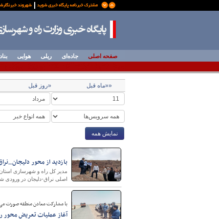
صفحه اصلی
جاده‌ای
ریلی
هوایی
بناد
««ماه قبل
«روز قبل
نمایش همه
بازدید از محور دلیجان_نراق
مدیر کل راه و شهرسازی استان 
اصلی نراق-دلیجان در ورودی شهر
با مشارکت معادن منطقه صورت می‌
آغاز عملیات تعریض محور رو