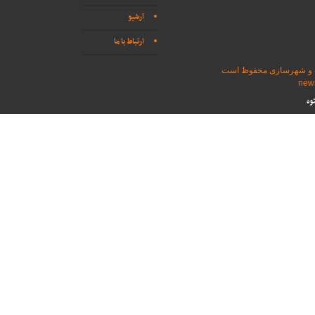
آرشیو
ارتباط با ما
اه و شهرسازی محفوظ است
وه