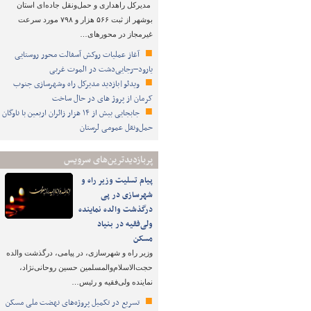
مدیرکل راهداری و حمل‌ونقل جاده‌ای استان
بوشهر از ثبت ۵۶۶ هزار و ۷۹۸ مورد سرعت
غیرمجاز در محورهای…
آغاز عملیات روکش آسفالت محور روستایی
یارود–رجایی‌دشت در الموت غربی
ویدئو|بازدید مدیرکل راه وشهرسازی جنوب
کرمان از پروژ های در حال ساخت
جابجایی بیش از ۱۴ هزار زائران اربعین با ناوگان
حمل‌ونقل عمومی لرستان
پربازدیدترین‌های سرویس
پیام تسلیت وزیر راه و
شهرسازی در پی
درگذشت والده نماینده
ولی‌فقیه در بنیاد
مسکن
وزیر راه و شهرسازی، در پیامی، درگذشت والده
حجت‌الاسلام‌والمسلمین حسین روحانی‌نژاد،
نماینده ولی‌فقیه و رئیس…
تسریع در تکمیل پروژه‌های نهضت ملی مسکن