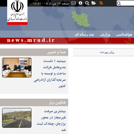
جمعه ۱۶ مرداد ۰۵ - ۱۷:۵۱
هواشناسی
وزارتی
چند رسانه ای
صدا و تصوير
ماه بعد»»
ببینید | نشست
مدیرعامل شرکت
ساخت و توسعه با
سرمایه‌گذاران آزادراهی
کشور
عناوین برتر
بیشترین سرعت
غیرمجاز در محور
برازجان-چغادک ثبت
شد