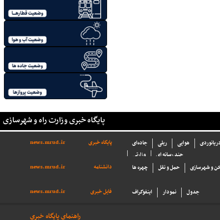
پایگاه خبری وزارت راه و شهرسازی
پایگاه خبری
news.mrud.ir
دریانوردی
هوایی
ریلی
جاده‌ای
چند رسانه ای
وزارتی
دانشنامه
news.mrud.ir
ن و شهرسازی
حمل و نقل
چهره ها
فایل خبری
news.mrud.ir
جدول
نمودار
اینفوگراف
راهنمای پایگاه خبری