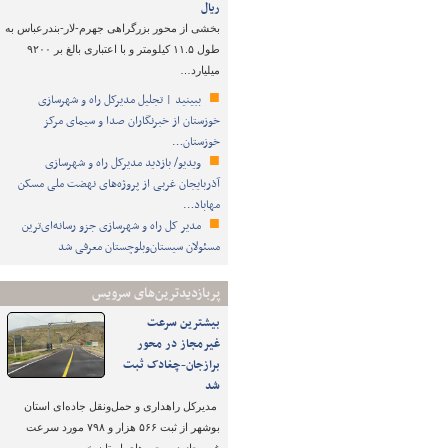
ریال
بخشی از محور بزرگراهی جهرم-لار-بندرعباس به
طول ۱۱.۵ کیلومتر و با اعتباری بالغ بر ۹۲۰۰
میلیارد…
ببینید | تجلیل مدیرکل راه و شهرسازی
خوزستان از خبرنگاران صدا و سیمای مرکز
خوزستان…
ویدیو/ بازدید مدیرکل راه و شهرسازی
آذربایجان غربی از پروژه‌های نهضت ملی مسکن
مهاباد…
مدیر کل راه و شهرسازی جزو رسانه‌ای‌ترین
مسئولان سیستان‌وبلوچستان معرفی شد
پربازدیدترین‌های سرویس
بیشترین سرعت
غیرمجاز در محور
برازجان-چغادک ثبت
شد
مدیرکل راهداری و حمل‌ونقل جاده‌ای استان
بوشهر از ثبت ۵۶۶ هزار و ۷۹۸ مورد سرعت