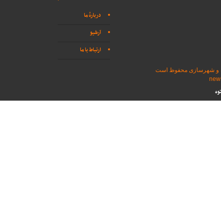
دربارهٔ ما
آرشیو
ارتباط با ما
اه و شهرسازی محفوظ است
وه