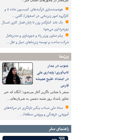
غیرمجاز در محورهای استان خبر…
هوشمندسازی فرآیندهای کمیسیون ماده ۵ و
کارگروه امور زیربنایی در اصفهان/ گامی…
یک باند کنارگذر رزن تا پایان فصل کاری امسال
بهره‌برداری می‌شود
پیام معاون وزیر راه و شهرسازی و مدیرعامل
شرکت ساخت و توسعه زیربناهای حمل و نقل…
ویژه‌ها
جنوب در مدار
تاب‌آوری؛ پایداری ملی
در امتداد خلیج همیشه
فارس
سفر با شتابی ناگزیر آغاز می‌شود؛ آنگاه که خبر
تجاوز بامداد روز شنبه دشمن به شریان‌های…
ستاد ملی میناب پیگیر بازنگری در سرانه‌های
آموزشی، فرهنگی و ورزشی منطقه/…
راهنمای سفر