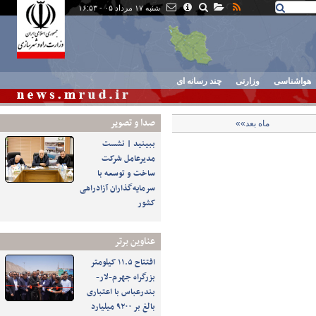
شنبه ۱۷ مرداد ۰۵ - ۱۶:۵۳
هواشناسی
وزارتی
چند رسانه ای
صدا و تصوير
ماه بعد»»
ببینید | نشست
مدیرعامل شرکت
ساخت و توسعه با
سرمایه‌گذاران آزادراهی
کشور
عناوین برتر
افتتاح ۱۱.۵ کیلومتر
بزرگراه جهرم-لار-
بندرعباس با اعتباری
بالغ بر ۹۲۰۰ میلیارد