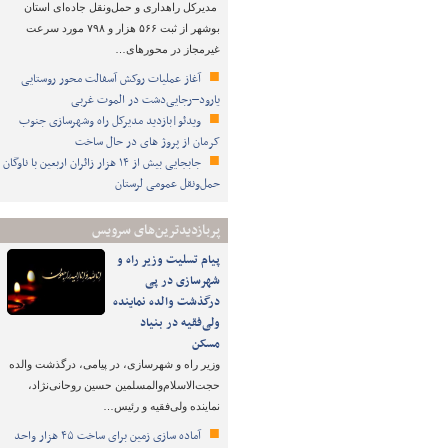
مدیرکل راهداری و حمل‌ونقل جاده‌ای استان
بوشهر از ثبت ۵۶۶ هزار و ۷۹۸ مورد سرعت
غیرمجاز در محورهای…
آغاز عملیات روکش آسفالت محور روستایی
یارود–رجایی‌دشت در الموت غربی
ویدئو|بازدید مدیرکل راه وشهرسازی جنوب
کرمان از پروژ های در حال ساخت
جابجایی بیش از ۱۴ هزار زائران اربعین با ناوگان
حمل‌ونقل عمومی لرستان
پربازدیدترین‌های سرویس
پیام تسلیت وزیر راه و
شهرسازی در پی
درگذشت والده نماینده
ولی‌فقیه در بنیاد
مسکن
وزیر راه و شهرسازی، در پیامی، درگذشت والده
حجت‌الاسلام‌والمسلمین حسین روحانی‌نژاد،
نماینده ولی‌فقیه و رئیس…
آماده سازی زمین برای ساخت ۴۵ هزار واحد