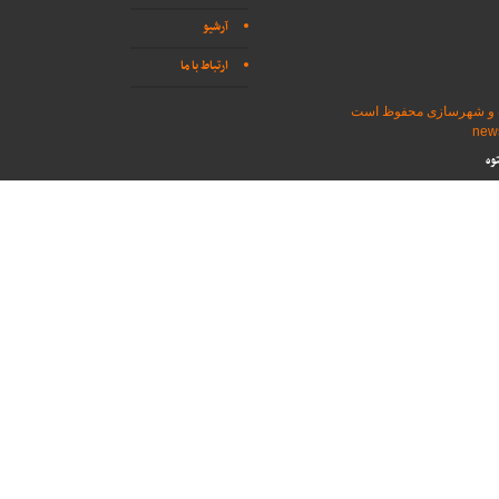
آرشیو
ارتباط با ما
اه و شهرسازی محفوظ است
وه