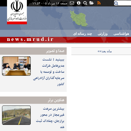
جمعه ۱۶ مرداد ۰۵ - ۱۹:۵۴
هواشناسی
وزارتی
چند رسانه ای
صدا و تصوير
ماه بعد»»
ببینید | نشست
مدیرعامل شرکت
ساخت و توسعه با
سرمایه‌گذاران آزادراهی
کشور
عناوین برتر
بیشترین سرعت
غیرمجاز در محور
برازجان-چغادک ثبت
شد