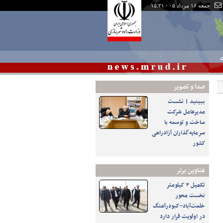
جمعه ۱۶ مرداد ۰۵ - ۱۵:۲۱
ی
صدا و تصوير
ببینید | نشست
مدیرعامل شرکت
ساخت و توسعه با
سرمایه‌گذاران آزادراهی
کشور
عناوین برتر
تکمیل ۳ کیلومتر
نخست محور
خلعت‌آباد–کبودرآهنگ
در اولویت قرار دارد