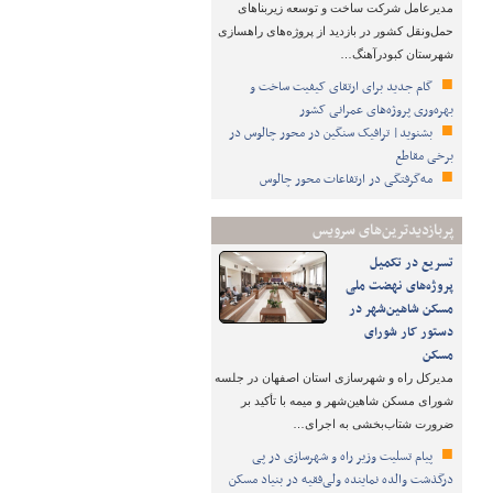
مدیرعامل شرکت ساخت و توسعه زیربناهای
حمل‌ونقل کشور در بازدید از پروژه‌های راهسازی
شهرستان کبودرآهنگ…
گام جدید برای ارتقای کیفیت ساخت و
بهره‌وری پروژه‌های عمرانی کشور
بشنوید| ترافیک سنگین در محور چالوس در
برخی مقاطع
مه‌گرفتگی در ارتفاعات محور چالوس
پربازدیدترین‌های سرویس
تسریع در تکمیل
پروژه‌های نهضت ملی
مسکن شاهین‌شهر در
دستور کار شورای
مسکن
مدیرکل راه و شهرسازی استان اصفهان در جلسه
شورای مسکن شاهین‌شهر و میمه با تأکید بر
ضرورت شتاب‌بخشی به اجرای…
پیام تسلیت وزیر راه و شهرسازی در پی
درگذشت والده نماینده ولی‌فقیه در بنیاد مسکن