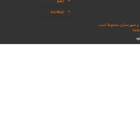
آرشیو
ارتباط با ما
اه و شهرسازی محفوظ است
وه