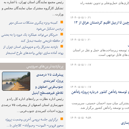
رئیس مجمع نمایندگان استان تهران، با اشاره به
ری‌های حمل‌ونقلی و تدوین نقشه راه
تشکیل کارگروه مشترک میان نمایندگان مجلس و
وزارت…
۱۴۰۴-۰۵-۱۵ ۱۰:۲۱
گزارش تصویری/تردد رایگان زوار اباعبدالله‌الحسین علیه‌السلام از پایانه مرزی تمرچین تا اربیل اقلیم کردستان عراق از ۱۳
کمیته ویژه پیگیری مشکلات مسکن مهر
پردیس تشکیل می‌شود
خبرنگار می‌تواند عملکرد یک دوره را به بخشی
۱۴۰۴-۰۵-۱۵ ۱۰:۲۰
از حافظه تاریخی جامعه تبدیل کند
بازدید مدیرکل راه و شهرسازی استان تهران از
 توسعه زیرساخت‌های حمل‌ و نقل در استان
روند آماده سازی نهایی واحدهای طرح استیجار
۱۴۰۴-۰۵-۱۵ ۱۰:۱۷
پربازدیدترین‌های سرویس
پیشرفت ۷۵ درصدی
پروژه کمربندی
جنوب‌غربی اصفهان و
۱۴۰۴-۰۵-۱۵ ۱۰:۱۷
عه راه‌آهن کشور درباره پروژه راه‌آهن
تقاطع غیرهمسطح آبنیل
رئیس اداره نظارت بر راه‌های اداره کل راه و
 مشترکی میان سید احسان حسینی، سرپرست
شهرسازی استان اصفهان از پیشرفت ۷۵ درصدی
ت و توسعه راه‌آهن کشور برگزار شد.
پروژه احداث کمربندی جنوب‌غربی…
۱۴۰۴-۰۵-۱۵ ۰۹:۵۹
برگزاری جلسه بررسی آخرین وضعیت پروژه
رسازی
محور قزوین– الموت– رحیم‌آباد– کلاچای با…