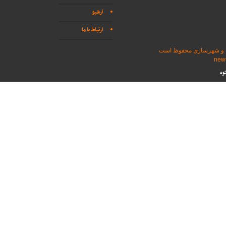
آرشیو
ارتباط با ما
اه و شهرسازی محفوظ است
وه