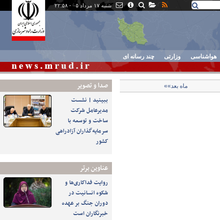
شنبه ۱۷ مرداد ۰۵ - ۲۲:۵۸
هواشناسی
وزارتی
چند رسانه ای
صدا و تصوير
ماه بعد»»
ببینید | نشست
مدیرعامل شرکت
ساخت و توسعه با
سرمایه‌گذاران آزادراهی
کشور
عناوین برتر
روایت فداکاری‌ها و
شکوه انسانیت در
دوران جنگ بر عهده
خبرنگاران است