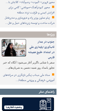
محور قزوین– الموت– رحیم‌آباد– کلاچای با…
محور کبودرآهنگ–سوباشی؛ گامی برای
افزایش ایمنی و ظرفیت تردد منطقه
پیام معاون وزیر راه و شهرسازی و مدیرعامل
شرکت ساخت و توسعه زیربناهای حمل و نقل…
ویژه‌ها
جنوب در مدار
تاب‌آوری؛ پایداری ملی
در امتداد خلیج همیشه
فارس
سفر با شتابی ناگزیر آغاز می‌شود؛ آنگاه که خبر
تجاوز بامداد روز شنبه دشمن به شریان‌های…
ستاد ملی میناب پیگیر بازنگری در سرانه‌های
آموزشی، فرهنگی و ورزشی منطقه/…
راهنمای سفر