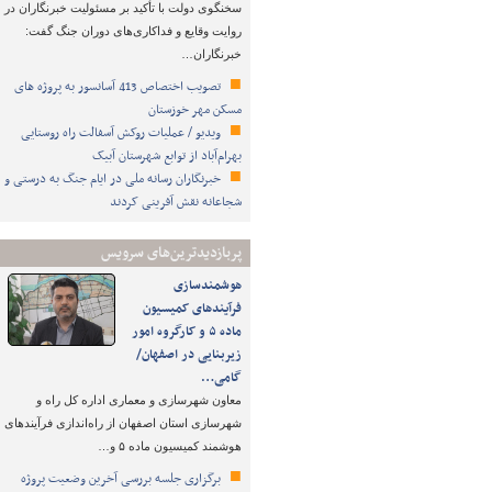
سخنگوی دولت با تأکید بر مسئولیت خبرنگاران در
روایت وقایع و فداکاری‌های دوران جنگ گفت:
خبرنگاران…
تصویب اختصاص 413 آسانسور به پروژه های
مسکن مهر خوزستان
ویدیو / عملیات روکش آسفالت راه روستایی
بهرام‌آباد از توابع شهرستان آبیک
خبرنگاران رسانه ملی در ایام جنگ به درستی و
شجاعانه نقش آفرینی کردند
پربازدیدترین‌های سرویس
هوشمندسازی
فرآیندهای کمیسیون
ماده ۵ و کارگروه امور
زیربنایی در اصفهان/
گامی…
معاون شهرسازی و معماری اداره کل راه و
شهرسازی استان اصفهان از راه‌اندازی فرآیندهای
هوشمند کمیسیون ماده ۵ و…
برگزاری جلسه بررسی آخرین وضعیت پروژه