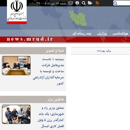
شنبه ۱۷ مرداد ۰۵ - ۰۰:۳۷
هواشناسی
وزارتی
چند رسانه ای
صدا و تصوير
ماه بعد»»
ببینید | نشست
مدیرعامل شرکت
ساخت و توسعه با
سرمایه‌گذاران آزادراهی
کشور
عناوین برتر
معاون وزیر راه و
شهرسازی: یک باند
کنارگذر رزن تا پایان
فصل کاری امسال