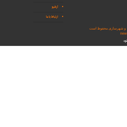
آرشیو
ارتباط با ما
اه و شهرسازی محفوظ است
وه