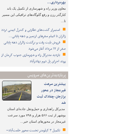
بهره‌برداری…
معاون وزیر راه و شهرسازی از تکمیل یک باند
کنارگذر رزن و رفع گلوگاه‌های ترافیکی این مسیر
تا…
استمرار گشت‌های نظارتی و کنترل ایمنی تردد
زائران تا اتمام سفرهای اربعین و دهه پایانی…
فروش بلیت رفت و برگشت زائران دهه پایانی
صفر از ۱۷ مرداد آغاز می‌شود
بازدید مدیرکل راه و شهرسازی جنوب کرمان از
روند اجرای پل دوم بهادرآباد
پربازدیدترین‌های سرویس
بیشترین سرعت
غیرمجاز در محور
برازجان-چغادک ثبت
شد
مدیرکل راهداری و حمل‌ونقل جاده‌ای استان
بوشهر از ثبت ۵۶۶ هزار و ۷۹۸ مورد سرعت
غیرمجاز در محورهای استان خبر…
تکمیل ۳ کیلومتر نخست محور خلعت‌آباد–