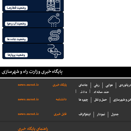
پایگاه خبری وزارت راه و شهرسازی
پایگاه خبری
news.mrud.ir
دریانوردی
هوایی
ریلی
جاده‌ای
چند رسانه ای
وزارتی
دانشنامه
news.mrud.ir
ن و شهرسازی
حمل و نقل
چهره ها
فایل خبری
news.mrud.ir
جدول
نمودار
اینفوگراف
راهنمای پایگاه خبری