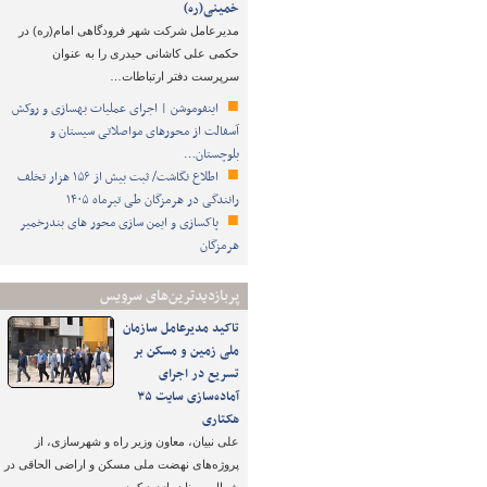
خمینی(ره)
مدیرعامل شرکت شهر فرودگاهی امام(ره) در
حکمی علی کاشانی حیدری را به عنوان
سرپرست دفتر ارتباطات…
اینفوموشن | اجرای عملیات بهسازی و روکش
آسفالت از محورهای مواصلاتی سیستان و
بلوچستان…
اطلاع نگاشت/ ثبت بیش از ۱۵۶ هزار تخلف
رانندگی در هرمزگان طی تیرماه ۱۴۰۵
پاکسازی و ایمن سازی محور های بندرخمیر
هرمزگان
پربازدیدترین‌های سرویس
تاکید مدیرعامل سازمان
ملی زمین و مسکن بر
تسریع در اجرای
آماده‌سازی سایت ۳۵
هکتاری
علی نبیان، معاون وزیر راه و شهرسازی، از
پروژه‌های نهضت ملی مسکن و اراضی الحاقی در