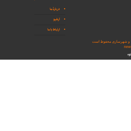
دربارهٔ ما
آرشیو
ارتباط با ما
اه و شهرسازی محفوظ است
وه