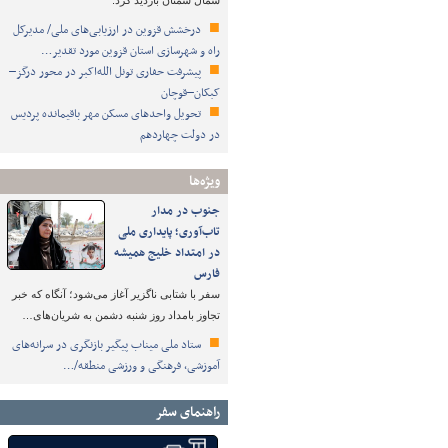
شمال سمنان بازدید کرد.
درخشش قزوین در ارزیابی‌های ملی/ مدیرکل
راه و شهرسازی استان قزوین مورد تقدیر…
پیشرفت حفاری تونل الله‌اکبر در محور درگز–
کبکان–قوچان
تحویل واحدهای مسکن مهر باقیمانده پردیس
در دولت چهاردهم
ویژه‌ها
جنوب در مدار
تاب‌آوری؛ پایداری ملی
در امتداد خلیج همیشه
فارس
سفر با شتابی ناگزیر آغاز می‌شود؛ آنگاه که خبر
تجاوز بامداد روز شنبه دشمن به شریان‌های…
ستاد ملی میناب پیگیر بازنگری در سرانه‌های
آموزشی، فرهنگی و ورزشی منطقه/…
راهنمای سفر