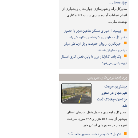
چهارمحال…
مدیرکل راه و شهرسازی چهارمحال و بختیاری از
اتمام عملیات آماده‌ سازی سایت ۲/۸ هکتاری
نهضت ملی…
ببینید | شورای مسکن شاهین شهر با حضور
مدیر کل ، معاونان و کارشناسان اداره کل راه…
خبرنگاران، راویان حقیقت و پل ارتباطی میان
مردم و مسئولان هستند
یک باند کنارگذر رزن تا پایان فصل کاری امسال
بهره‌برداری می‌شود
پربازدیدترین‌های سرویس
بیشترین سرعت
غیرمجاز در محور
برازجان-چغادک ثبت
شد
مدیرکل راهداری و حمل‌ونقل جاده‌ای استان
بوشهر از ثبت ۵۶۶ هزار و ۷۹۸ مورد سرعت
غیرمجاز در محورهای استان خبر…
تکمیل ۳ کیلومتر نخست محور خلعت‌آباد–