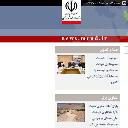
شنبه ۱۷ مرداد ۰۵ - ۰۷:۳۷
ی
صدا و تصوير
ببینید | نشست
مدیرعامل شرکت
ساخت و توسعه با
سرمایه‌گذاران آزادراهی
کشور
عناوین برتر
پایان آماده‌ سازی سایت
۲/۸ هکتاری نهضت
ملی مسکن و جوانی
جمعیت صمصامی در