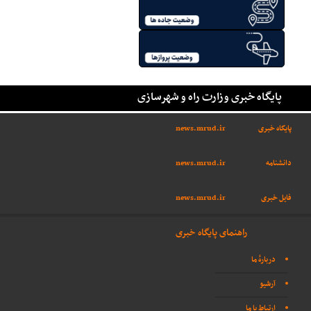
پایگاه خبری وزارت راه و شهرسازی
پایگاه خبری
news.mrud.ir
دانشنامه
news.mrud.ir
فایل خبری
news.mrud.ir
راهنمای پایگاه خبری
دربارهٔ ما
آرشیو
ارتباط با ما