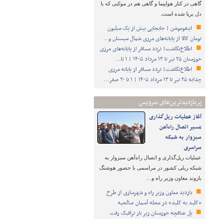
گاهی در کنار هواپیما و گاهی هم در موکبی که با
دل برپا شده است.
اینفوموشن | جابجایی بیش از یک میلیون
تومان کالا از پایانه‌های مرزی شمال سیستان و…
اطلاع‌نگاشت| تردد مسافر از پایانه‌های مرزی
خوزستان ۲۵ تیر تا ۱۳ مرداد ۱۴۰۵ | ۱ تا…
اطلاع‌نگاشت| تردد مسافر از پایانه‌ مرزی
چذابه ۲۵ تیر تا ۱۳ مرداد ۱۴۰۵ | ۱ تا ۲۰ صفر…
پربازدیدترین‌های سرویس
آغاز عملیات ریل‌گذاری
مسیر اتصال راه‌آهن
سبزوار به شبکه
سراسری
عملیات ریل‌گذاری و اتصال راه‌آهن سبزوار به
شبکه ریلی کشور در مراسمی با حضور هوشنگ
بازوند معاون وزیر راه و…
بازدید معاون وزیر راه و شهرسازی از طرح
«کلید به کلید» در محله آسمان صالحیه
پل عنافچه خوزستان زیر بار ترافیک رفت