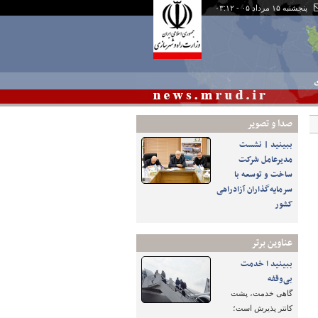
پنجشنبه ۱۵ مرداد ۰۵ - ۰۳:۱۲
ی
صدا و تصوير
ببینید | نشست
مدیرعامل شرکت
ساخت و توسعه با
سرمایه‌گذاران آزادراهی
کشور
عناوین برتر
ببینید ا خدمت
بی‌وقفه
گاهی خدمت، پشت
کانتر پذیرش است؛