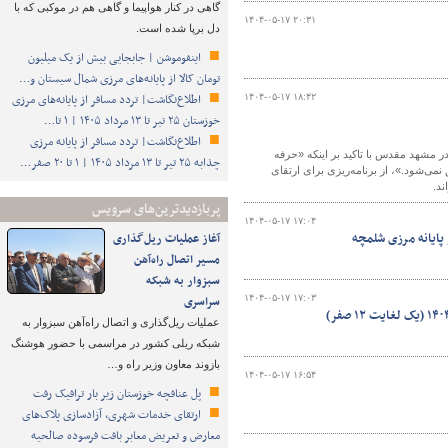
گاهی در کنار هواپیما و گاهی هم در موکبی که با
۱۴۰۴-۰۵-۱۷ ۲۰:۳۱
دل برپا شده است.
اینفوموشن | جابجایی بیش از یک میلیون
تومان کالا از پایانه‌های مرزی شمال سیستان و…
اطلاع‌نگاشت| تردد مسافر از پایانه‌های مرزی
۱۴۰۴-۰۵-۱۷ ۱۸:۴۲
خوزستان ۲۵ تیر تا ۱۳ مرداد ۱۴۰۵ | ۱ تا…
اطلاع‌نگاشت| تردد مسافر از پایانه‌ مرزی
 مشهد مقدس با تاکید بر اینکه «حرفه
چذابه ۲۵ تیر تا ۱۳ مرداد ۱۴۰۵ | ۱ تا ۲۰ صفر…
می‌شود.»، از برنامه‌ریزی برای ارتقای
ند.
پربازدیدترین‌های سرویس
۱۴۰۴-۰۵-۱۷ ۱۷:۰۴
پایانه مرزی شلمچه
آغاز عملیات ریل‌گذاری
مسیر اتصال راه‌آهن
سبزوار به شبکه
۱۴۰۴-۰۵-۱۷ ۱۷:۰۳
سراسری
عملیات ریل‌گذاری و اتصال راه‌آهن سبزوار به
شبکه ریلی کشور در مراسمی با حضور هوشنگ
بازوند معاون وزیر راه و…
۱۴۰۴-۰۵-۱۷ ۱۶:۵۴
پل عنافچه خوزستان زیر بار ترافیک رفت
ارتقای خدمات شهری، آزادسازی پلاک‌های
معارض و تعریض معابر بافت فرسوده صالحیه