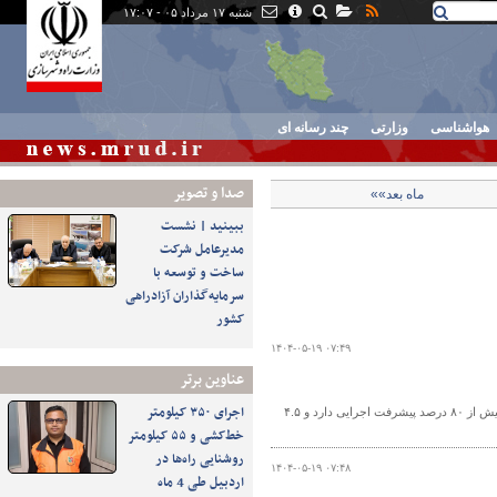
شنبه ۱۷ مرداد ۰۵ - ۱۷:۰۷
هواشناسی
وزارتی
چند رسانه ای
صدا و تصوير
ماه بعد»»
ببینید | نشست
مدیرعامل شرکت
ساخت و توسعه با
سرمایه‌گذاران آزادراهی
کشور
۱۴۰۴-۰۵-۱۹ ۰۷:۴۹
عناوین برتر
اجرای ۳۵۰ کیلومتر
مدیرکل راه و شهرسازی آذربایجان‌غربی گفت: قطعه ۲ محور سه راهی دارلک تا ترشکان بیش از ۸۰ درصد پیشرفت اجرایی دارد و ۴.۵
خط‌کشی و ۵۵ کیلومتر
روشنایی راه‌ها در
۱۴۰۴-۰۵-۱۹ ۰۷:۴۸
اردبیل طی 4 ماه