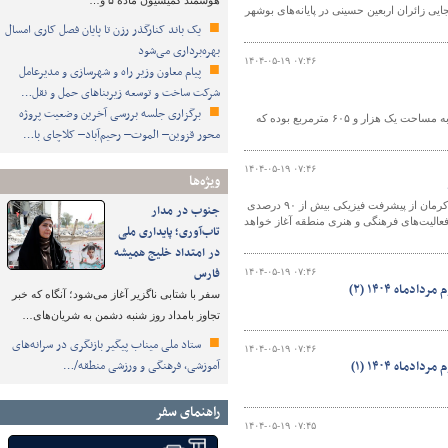
هوشمند کمیسیون ماده ۵ و…
هر گفت: ۲۰۰ دستگاه اتوبوس برای جابجایی زائران اربعین حسینی در پایانه‌های بوشهر
یک باند کنارگذر رزن تا پایان فصل کاری امسال
بهره‌برداری می‌شود
۱۴۰۴-۰۵-۱۹ ۰۷:۴۶
پیام معاون وزیر راه و شهرسازی و مدیرعامل
شرکت ساخت و توسعه زیربناهای حمل و نقل…
برگزاری جلسه بررسی آخرین وضعیت پروژه
مدیرکل راه و شهرسازی آذربایجان‌غربی گفت:طرح احداث مجتمع اداری شهرستان باروق به مساحت یک هزار و ۶۰۵ مترمربع بوده که
محور قزوین– الموت– رحیم‌آباد– کلاچای با…
۱۴۰۴-۰۵-۱۹ ۰۷:۴۶
ویژه‌ها
سرپرست اداره پروژه های ساختمانی و تاسیسات دولتی اداره کل راه و شهر سازی جنوب کرمان از پیشرفت فیزیکی بیش از ۹۰ درصدی
جنوب در مدار
فعالیت‌های فرهنگی و هنری منطقه آغاز خواهد
تاب‌آوری؛ پایداری ملی
در امتداد خلیج همیشه
فارس
۱۴۰۴-۰۵-۱۹ ۰۷:۴۶
اه ۱۴۰۴ (۲)
سفر با شتابی ناگزیر آغاز می‌شود؛ آنگاه که خبر
تجاوز بامداد روز شنبه دشمن به شریان‌های…
ستاد ملی میناب پیگیر بازنگری در سرانه‌های
۱۴۰۴-۰۵-۱۹ ۰۷:۴۶
آموزشی، فرهنگی و ورزشی منطقه/…
اه ۱۴۰۴ (۱)
راهنمای سفر
۱۴۰۴-۰۵-۱۹ ۰۷:۴۵