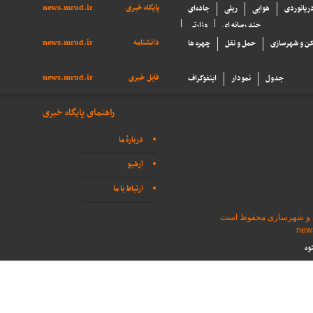
پایگاه خبری
news.mrud.ir
دریانوردی
هوایی
ریلی
جاده‌ای
چند رسانه ای
وزارتی
دانشنامه
news.mrud.ir
ن و شهرسازی
حمل و نقل
چهره ها
فایل خبری
news.mrud.ir
جدول
نمودار
اینفوگراف
راهنمای پایگاه خبری
دربارهٔ ما
آرشیو
ارتباط با ما
اه و شهرسازی محفوظ است
وه