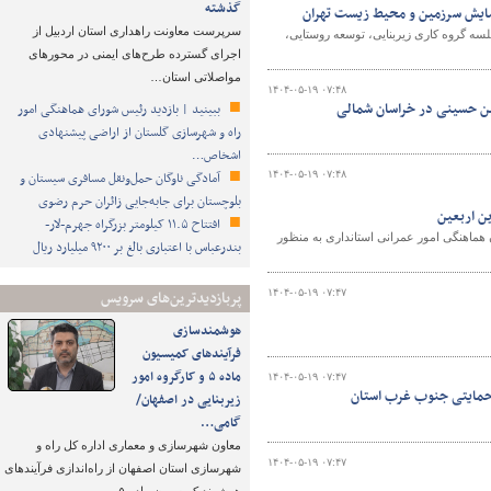
گذشته
آمایش سرزمین و محیط زیست تهران
سرپرست معاونت راهداری استان اردبیل از
سه گروه کاری زیربنایی، توسعه روستایی،
اجرای گسترده طرح‌های ایمنی در محورهای
مواصلاتی استان…
۱۴۰۴-۰۵-۱۹ ۰۷:۴۸
بعین حسینی در خراسان شمالی
ببینید | بازدید رئیس شورای هماهنگی امور
راه و شهرسازی گلستان از اراضی پیشنهادی
اشخاص…
۱۴۰۴-۰۵-۱۹ ۰۷:۴۸
آمادگی ناوگان حمل‌ونقل مسافری سیستان و
بلوچستان برای جابه‌جایی زائران حرم رضوی
ین اربعین
افتتاح ۱۱.۵ کیلومتر بزرگراه جهرم-لار-
هماهنگی امور عمرانی استانداری به منظور
بندرعباس با اعتباری بالغ بر ۹۲۰۰ میلیارد ریال
۱۴۰۴-۰۵-۱۹ ۰۷:۴۷
پربازدیدترین‌های سرویس
هوشمندسازی
فرآیندهای کمیسیون
ماده ۵ و کارگروه امور
۱۴۰۴-۰۵-۱۹ ۰۷:۴۷
ن حمایتی جنوب غرب استان
زیربنایی در اصفهان/
گامی…
معاون شهرسازی و معماری اداره کل راه و
۱۴۰۴-۰۵-۱۹ ۰۷:۴۷
شهرسازی استان اصفهان از راه‌اندازی فرآیندهای