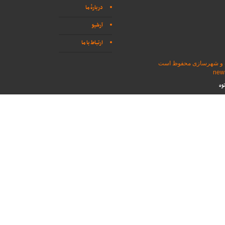
دربارهٔ ما
آرشیو
ارتباط با ما
اه و شهرسازی محفوظ است
وه