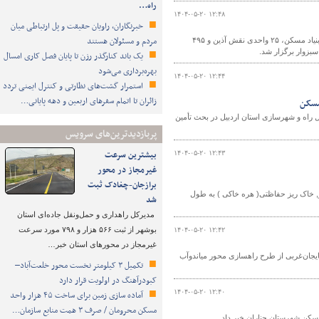
راه…
۱۴۰۴-۰۵-۲۰ ۱۲:۴۸
خبرنگاران، راویان حقیقت و پل ارتباطی میان
مردم و مسئولان هستند
جلسه شورای مسکن شهرستان سبزوار باهدف بررسی و رفع موانع پروژه‌های ۶۰ واحدی بنیاد مسکن، ۲۵ واحدی نقش آذین و ۴۹۵
سبزوار برگزار شد.
یک باند کنارگذر رزن تا پایان فصل کاری امسال
بهره‌برداری می‌شود
۱۴۰۴-۰۵-۲۰ ۱۲:۴۴
استمرار گشت‌های نظارتی و کنترل ایمنی تردد
زائران تا اتمام سفرهای اربعین و دهه پایانی…
مسکن
راه و شهرسازی استان اردبیل در بحث تأمین
پربازدیدترین‌های سرویس
بیشترین سرعت
۱۴۰۴-۰۵-۲۰ ۱۲:۴۳
غیرمجاز در محور
برازجان-چغادک ثبت
 راهداری و حمل‌ونقل جاده‌ای شهرستان بیجار اعلام کرد: راهداران طی ۲۰ روز, خاک ریز حفاظتی( هره خاکی ) به طول
شد
مدیرکل راهداری و حمل‌ونقل جاده‌ای استان
بوشهر از ثبت ۵۶۶ هزار و ۷۹۸ مورد سرعت
۱۴۰۴-۰۵-۲۰ ۱۲:۴۲
غیرمجاز در محورهای استان خبر…
ایجان‌غربی از طرح راهسازی محور میاندوآب
تکمیل ۳ کیلومتر نخست محور خلعت‌آباد–
کبودرآهنگ در اولویت قرار دارد
۱۴۰۴-۰۵-۲۰ ۱۲:۴۰
آماده سازی زمین برای ساخت ۴۵ هزار واحد
مسکن محرومان / صرف ۳ همت منابع سازمان…
مسکن شهرستان چناران خبر داد.