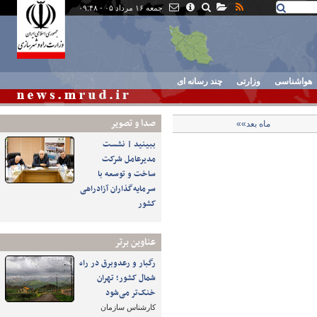
جمعه ۱۶ مرداد ۰۵ - ۰۹:۴۸
هواشناسی
وزارتی
چند رسانه ای
صدا و تصوير
ماه بعد»»
ببینید | نشست
مدیرعامل شرکت
ساخت و توسعه با
سرمایه‌گذاران آزادراهی
کشور
عناوین برتر
رگبار و رعدوبرق در راه
شمال کشور؛ تهران
خنک‌تر می‌شود
کارشناس سازمان