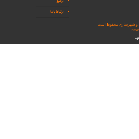
آرشیو
ارتباط با ما
اه و شهرسازی محفوظ است
وه