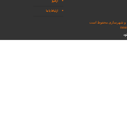
آرشیو
ارتباط با ما
اه و شهرسازی محفوظ است
وه