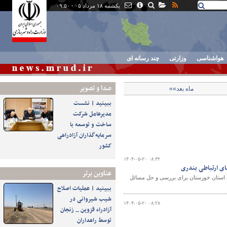
یکشنبه ۱۸ مرداد ۰۵ - ۰۹:۵۰
هواشناسی
وزارتی
چند رسانه ای
صدا و تصوير
ماه بعد»»
ببینید | نشست
مدیرعامل شرکت
ساخت و توسعه با
سرمایه‌گذاران آزادراهی
کشور
۱۴۰۴-۰۵-۲۰ ۰۸:۳۲
ای ارتباطی بندری
عناوین برتر
ی استان خوزستان برای بررسی و حل مسائل
ببینید | عملیات اصلاح
شیب شیروانی در
۱۴۰۴-۰۵-۲۰ ۰۸:۲۸
آزادراه قزوین _ زنجان
توسط راهداران