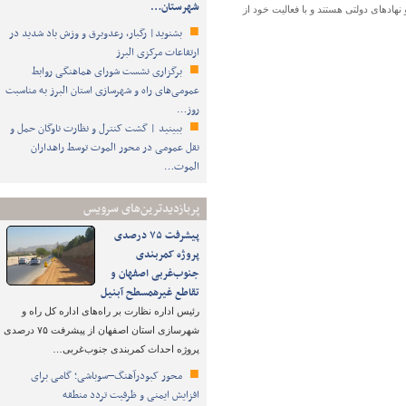
شهرستان…
هادهای دولتی هستند و با فعالیت خود از
بشنوید| رگبار، رعدوبرق و وزش باد شدید در
ارتفاعات مرکزی البرز
برگزاری نشست شورای هماهنگی روابط
عمومی‌های راه و شهرسازی استان البرز به مناسبت
روز…
ببینید | گشت کنترل و نظارت ناوگان حمل و
نقل عمومی در محور الموت توسط راهداران
الموت…
پربازدیدترین‌های سرویس
پیشرفت ۷۵ درصدی
پروژه کمربندی
جنوب‌غربی اصفهان و
تقاطع غیرهمسطح آبنیل
رئیس اداره نظارت بر راه‌های اداره کل راه و
شهرسازی استان اصفهان از پیشرفت ۷۵ درصدی
پروژه احداث کمربندی جنوب‌غربی…
محور کبودرآهنگ–سوباشی؛ گامی برای
افزایش ایمنی و ظرفیت تردد منطقه