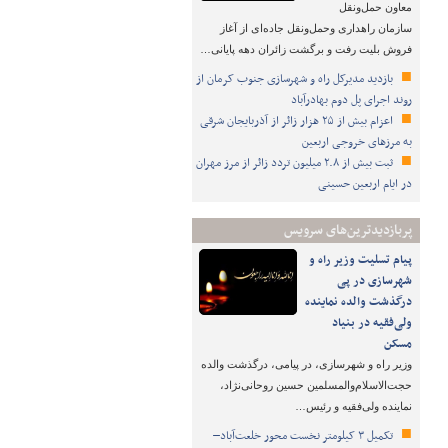
معاون حمل‌ونقل
سازمان راهداری وحمل‌ونقل جاده‌ای از آغاز
فروش بلیت رفت و برگشت زائران دهه پایانی…
بازدید مدیرکل راه و شهرسازی جنوب کرمان از
روند اجرای پل دوم بهادرآباد
اعزام بیش از ۲۵ هزار زائر از آذربایجان شرقی
به مرزهای خروجی اربعین
ثبت بیش از ۲.۸ میلیون تردد زائر از مرز مهران
در ایام اربعین حسینی
پربازدیدترین‌های سرویس
پیام تسلیت وزیر راه و
شهرسازی در پی
درگذشت والده نماینده
ولی‌فقیه در بنیاد
مسکن
وزیر راه و شهرسازی، در پیامی، درگذشت والده
حجت‌الاسلام‌والمسلمین حسین روحانی‌نژاد،
نماینده ولی‌فقیه و رئیس…
تکمیل ۳ کیلومتر نخست محور خلعت‌آباد–