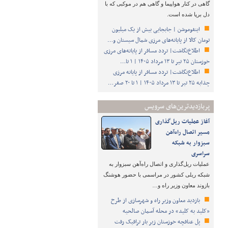
گاهی در کنار هواپیما و گاهی هم در موکبی که با
دل برپا شده است.
اینفوموشن | جابجایی بیش از یک میلیون
تومان کالا از پایانه‌های مرزی شمال سیستان و…
اطلاع‌نگاشت| تردد مسافر از پایانه‌های مرزی
خوزستان ۲۵ تیر تا ۱۳ مرداد ۱۴۰۵ | ۱ تا…
اطلاع‌نگاشت| تردد مسافر از پایانه‌ مرزی
چذابه ۲۵ تیر تا ۱۳ مرداد ۱۴۰۵ | ۱ تا ۲۰ صفر…
پربازدیدترین‌های سرویس
آغاز عملیات ریل‌گذاری
مسیر اتصال راه‌آهن
سبزوار به شبکه
سراسری
عملیات ریل‌گذاری و اتصال راه‌آهن سبزوار به
شبکه ریلی کشور در مراسمی با حضور هوشنگ
بازوند معاون وزیر راه و…
بازدید معاون وزیر راه و شهرسازی از طرح
«کلید به کلید» در محله آسمان صالحیه
پل عنافچه خوزستان زیر بار ترافیک رفت