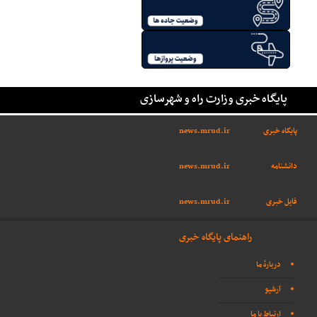
پایگاه خبری وزارت راه و شهرسازی
پایگاه خبری
news.mrud.ir
دانشنامه
news.mrud.ir
فایل خبری
news.mrud.ir
راهنمای پایگاه خبری
دربارهٔ ما
آرشیو
ارتباط با ما