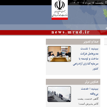
پنجشنبه ۱۵ مرداد ۰۵ - ۰۳:۰۷
ی
صدا و تصوير
ببینید | نشست
مدیرعامل شرکت
ساخت و توسعه با
سرمایه‌گذاران آزادراهی
کشور
عناوین برتر
ببینید ا خدمت
بی‌وقفه
گاهی خدمت، پشت
کانتر پذیرش است؛