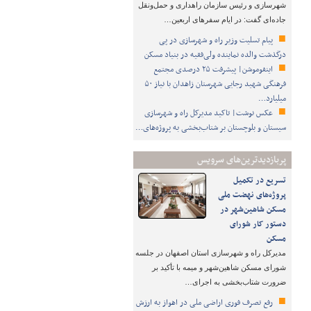
شهرسازی و رئیس سازمان راهداری و حمل‌ونقل
جاده‌ای گفت: در ایام سفرهای اربعین…
پیام تسلیت وزیر راه و شهرسازی در پی
درگذشت والده نماینده ولی‌فقیه در بنیاد مسکن
اینفوموشن| پیشرفت ۲۵ درصدی مجتمع
فرهنگی شهید رجایی شهرستان زاهدان با نیاز ۵۰
میلیارد…
عکس نوشت| تاکید مدیرکل راه و شهرسازی
سیستان و بلوچستان بر شتاب‌بخشی به پروژه‌های…
پربازدیدترین‌های سرویس
تسریع در تکمیل
پروژه‌های نهضت ملی
مسکن شاهین‌شهر در
دستور کار شورای
مسکن
مدیرکل راه و شهرسازی استان اصفهان در جلسه
شورای مسکن شاهین‌شهر و میمه با تأکید بر
ضرورت شتاب‌بخشی به اجرای…
رفع تصرف فوری اراضی ملی در اهواز به ارزش