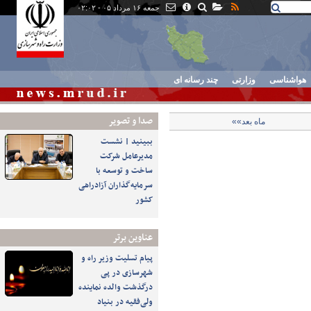
جمعه ۱۶ مرداد ۰۵ - ۰۲:۰۲
هواشناسی
وزارتی
چند رسانه ای
صدا و تصوير
ماه بعد»»
ببینید | نشست
مدیرعامل شرکت
ساخت و توسعه با
سرمایه‌گذاران آزادراهی
کشور
عناوین برتر
پیام تسلیت وزیر راه و
شهرسازی در پی
درگذشت والده نماینده
ولی‌فقیه در بنیاد