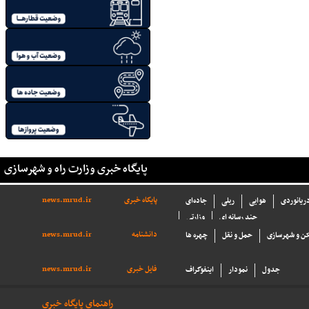
پایگاه خبری وزارت راه و شهرسازی
پایگاه خبری
news.mrud.ir
دریانوردی
هوایی
ریلی
جاده‌ای
چند رسانه ای
وزارتی
دانشنامه
news.mrud.ir
ن و شهرسازی
حمل و نقل
چهره ها
فایل خبری
news.mrud.ir
جدول
نمودار
اینفوگراف
راهنمای پایگاه خبری