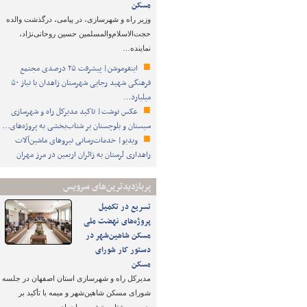
مسکن
وزیر راه و شهرسازی، در پیامی، درگذشت والده
حجت‌الاسلام‌والمسلمین حسین روحانی‌نژاد،
نماینده…
اینفوموشن| پیشرفت ۲۵ درصدی مجتمع
فرهنگی شهید رجایی شهرستان زاهدان با نیاز ۵۰
میلیارد…
عکس نوشت| تاکید مدیرکل راه و شهرسازی
سیستان و بلوچستان بر شتاب‌بخشی به پروژه‌های…
ویدیو| خدمات‌رسانی نیروهای ماشین‌آلات
راهداری لرستان به زائران اربعین در مرز مهران
پربازدیدترین‌های سرویس
تسریع در تکمیل
پروژه‌های نهضت ملی
مسکن شاهین‌شهر در
دستور کار شورای
مسکن
مدیرکل راه و شهرسازی استان اصفهان در جلسه
شورای مسکن شاهین‌شهر و میمه با تأکید بر