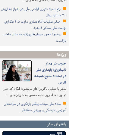
ضرورت شتاب‌بخشی به اجرای…
رفع تصرف فوری اراضی ملی در اهواز به ارزش
۳۰۰ میلیارد ریال
اتمام عملیات آماده‌سازی سایت ۴.۵ هکتاری
نهضت ملی مسکن امیدیه
ویدیو ا محور سمنان-فیروزکوه به مدار ساخت
بازگشت
ویژه‌ها
جنوب در مدار
تاب‌آوری؛ پایداری ملی
در امتداد خلیج همیشه
فارس
سفر با شتابی ناگزیر آغاز می‌شود؛ آنگاه که خبر
تجاوز بامداد روز شنبه دشمن به شریان‌های…
ستاد ملی میناب پیگیر بازنگری در سرانه‌های
آموزشی، فرهنگی و ورزشی منطقه/…
راهنمای سفر