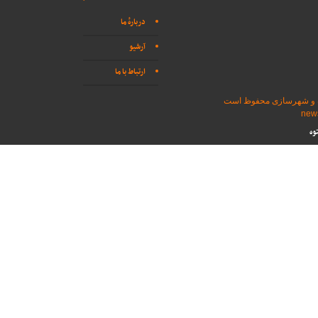
دربارهٔ ما
آرشیو
ارتباط با ما
اه و شهرسازی محفوظ است
وه