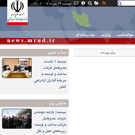
دوشنبه ۱۹ مرداد ۰۵ - ۱۴:۰۶
هواشناسی
وزارتی
چند رسانه ای
صدا و تصوير
ماه بعد»»
ببینید | نشست
مدیرعامل شرکت
ساخت و توسعه با
سرمایه‌گذاران آزادراهی
کشور
عناوین برتر
ببینید| بازدید مهندس
بازوند، مدیرعامل
شرکت ساخت و توسعه
زیربناهای حمل و نقل