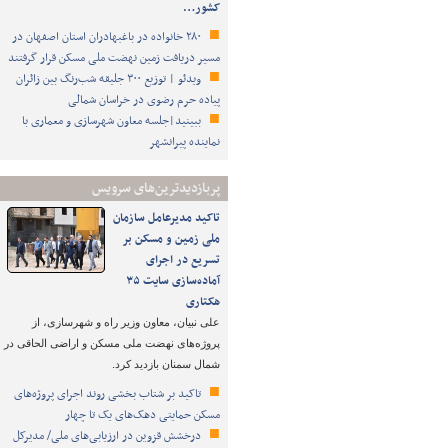
کشور…
۲۸۰ خانواده در باغبهادران استان اصفهان در
مسیر دریافت زمین نهضت ملی مسکن قرار گرفتند
ویدئو | توزیع ۳۰۰ جلیقه شب‌رنگ بین زائران
پیاده حرم رضوی در خراسان شمالی
ببینید|جلسه معاون شهرسازی و معماری با
نماینده پیرانشهر
پربازدیدترین‌های سرویس
تاکید مدیرعامل سازمان
ملی زمین و مسکن بر
تسریع در اجرای
آماده‌سازی سایت ۳۵
هکتاری
علی نبیان، معاون وزیر راه و شهرسازی، از
پروژه‌های نهضت ملی مسکن و اراضی الحاقی در
شمال سمنان بازدید کرد.
تاکید بر شتاب ‌بخشی روند اجرای پروژه‌های
مسکن حمایتی دهک‌های یک تا چهار
درخشش قزوین در ارزیابی‌های ملی/ مدیرکل