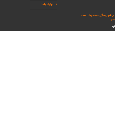
ارتباط با ما
اه و شهرسازی محفوظ است
وه