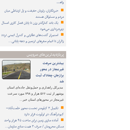
راه…
خبرنگاران، راویان حقیقت و پل ارتباطی میان
مردم و مسئولان هستند
یک باند کنارگذر رزن تا پایان فصل کاری امسال
بهره‌برداری می‌شود
استمرار گشت‌های نظارتی و کنترل ایمنی تردد
زائران تا اتمام سفرهای اربعین و دهه پایانی…
پربازدیدترین‌های سرویس
بیشترین سرعت
غیرمجاز در محور
برازجان-چغادک ثبت
شد
مدیرکل راهداری و حمل‌ونقل جاده‌ای استان
بوشهر از ثبت ۵۶۶ هزار و ۷۹۸ مورد سرعت
غیرمجاز در محورهای استان خبر…
تکمیل ۳ کیلومتر نخست محور خلعت‌آباد–
کبودرآهنگ در اولویت قرار دارد
آماده سازی زمین برای ساخت ۴۵ هزار واحد
مسکن محرومان / صرف ۳ همت منابع سازمان…