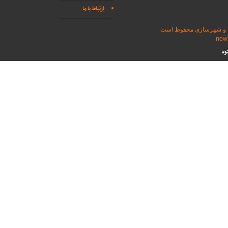
ارتباط با ما
اه و شهرسازی محفوظ است
وه