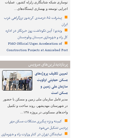
نوسازی شبکه شتابنگاری زلزله کشور، عملیات
اجرایی توسعه و بهسازی ایستگاه‌های…
پیشرفت ۸۵ درصدی کریدور بزرگراهی غرب
ایران
ویدیو| آیین نکوداشت روز خبرنگار در اداره
کل راه و شهرسازی سیستان وبلوچستان
PMO Official Urges Acceleration of
Construction Projects at Amirabad Port
پربازدیدترین‌های سرویس
تعیین تکلیف پروژه‌های
مسکن حمایتی اولویت
سازمان ملی زمین و
مسکن است
مدیرعامل سازمان ملی زمین و مسکن با حضور
در شهرستان مهدیشهر، روند ساخت و تکمیل
واحدهای مسکونی در پروژه ۱۳۸…
کمیته ویژه پیگیری مشکلات مسکن مهر
پردیس تشکیل می‌شود
نمایندگان تهران در کنار وزارت راه و شهرسازی