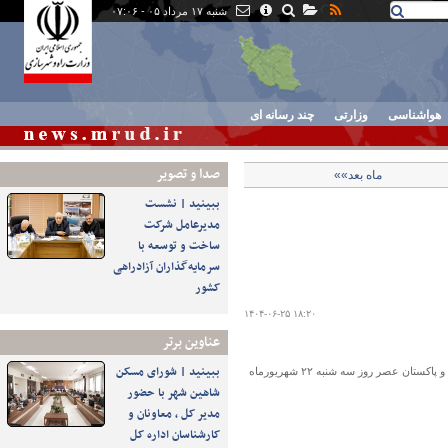
شنبه ۱۷ مرداد ۰۵ - ۰۷:۰۶
هواشناسی
وزارتی
چند رسانه ای
صدا و تصوير
ماه بعد»»
ببینید | نشست
مدیرعامل شرکت
ساخت و توسعه با
سرمایه‌گذاران آزادراهی
کشور
۱۴۰۴-۰۶-۲۵ ۱۸:۲۰
عناوین برتر
ببینید | شورای مسکن
سند یادداشت تفاهم بیست و دومین اجلاس کمیسیون مشترک همکاری‌های اقتصادی ایران و پاکستان عصر روز سه شنبه ۲۲ شهریورماه
شاهین شهر با حضور
مدیر کل ، معاونان و
کارشناسان اداره کل