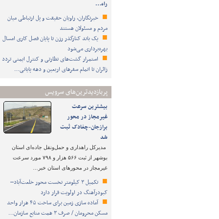
راه…
خبرنگاران، راویان حقیقت و پل ارتباطی میان
مردم و مسئولان هستند
یک باند کنارگذر رزن تا پایان فصل کاری امسال
بهره‌برداری می‌شود
استمرار گشت‌های نظارتی و کنترل ایمنی تردد
زائران تا اتمام سفرهای اربعین و دهه پایانی…
پربازدیدترین‌های سرویس
بیشترین سرعت
غیرمجاز در محور
برازجان-چغادک ثبت
شد
مدیرکل راهداری و حمل‌ونقل جاده‌ای استان
بوشهر از ثبت ۵۶۶ هزار و ۷۹۸ مورد سرعت
غیرمجاز در محورهای استان خبر…
تکمیل ۳ کیلومتر نخست محور خلعت‌آباد–
کبودرآهنگ در اولویت قرار دارد
آماده سازی زمین برای ساخت ۴۵ هزار واحد
مسکن محرومان / صرف ۳ همت منابع سازمان…