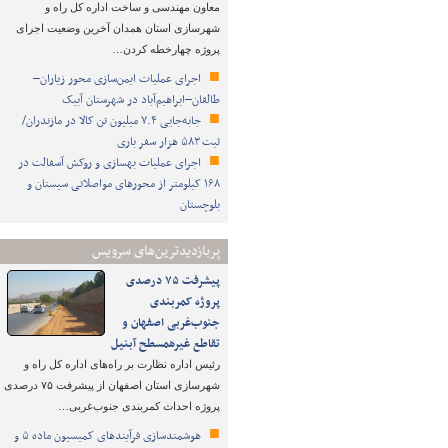
معاون مهندسی و ساخت اداره کل راه و
شهرسازی استان همدان آخرین وضعیت اجرای
پروژه چهارخطه کردن…
اجرای عملیات ایمن‌سازی محور زیاران–
طالقان–ابراهیم‌آباد در شهرستان آبیک
جابه‌جایی ۷.۴ میلیون تن کالا در مازندران/
ثبت ۵۸۳ هزار سفر باری
اجرای عملیات بهسازی و روکش آسفالت در
۱۶۸ کیلومتر از محورهای مواصلاتی سیستان و
بلوچستان
پربازدیدترین‌های سرویس
پیشرفت ۷۵ درصدی
پروژه کمربندی
جنوب‌غربی اصفهان و
تقاطع غیرهمسطح آبنیل
رئیس اداره نظارت بر راه‌های اداره کل راه و
شهرسازی استان اصفهان از پیشرفت ۷۵ درصدی
پروژه احداث کمربندی جنوب‌غربی…
هوشمندسازی فرآیندهای کمیسیون ماده ۵ و