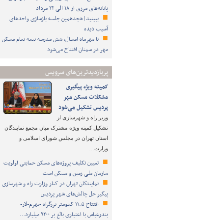
پایانه‌های مرزی از ۱۸ الی ۲۲ مرداد
ببینید|هجدهمین جلسه بازسازی واحدهای
آسیب دیده
تا مهرماه امسال، شش مدرسه نیمه تمام مسکن
مهر در سمنان افتتاح می‌شود
پربازدیدترین‌های سرویس
کمیته ویژه پیگیری
مشکلات مسکن مهر
پردیس تشکیل می‌شود
وزیر راه و شهرسازی از
تشکیل کمیته ویژه مشترک میان مجمع نمایندگان
استان تهران در مجلس شورای اسلامی و
وزارت…
تعیین تکلیف پروژه‌های مسکن حمایتی اولویت
سازمان ملی زمین و مسکن است
نمایندگان تهران در کنار وزارت راه و شهرسازی
پیگیر حل چالش‌های شهر پردیس
افتتاح ۱۱.۵ کیلومتر بزرگراه جهرم-لار-
بندرعباس با اعتباری بالغ بر ۹۲۰۰ میلیارد…