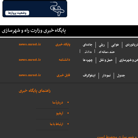
پایگاه خبری وزارت راه و شهرسازی
پایگاه خبری
news.mrud.ir
دریانوردی
هوایی
ریلی
جاده‌ای
چند رسانه ای
وزارتی
دانشنامه
news.mrud.ir
ن و شهرسازی
حمل و نقل
چهره ها
فایل خبری
news.mrud.ir
جدول
نمودار
اینفوگراف
راهنمای پایگاه خبری
دربارهٔ ما
آرشیو
ارتباط با ما
اه و شهرسازی محفوظ است