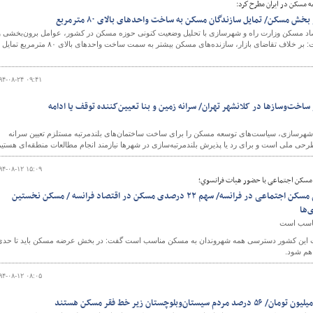
مسکن در ایران مطرح كرد:
خش مسکن/ تمايل سازندگان مسکن به ساخت واحدهای بالای ۸۰ مترمربع
قتصاد مسکن وزارت راه و شهرسازی با تحلیل وضعیت کنونی حوزه مسکن در کشور، عوامل برون‌بخشی و
درون‌بخشی تاثیرگذار بر بازار مسکن را تشریح کرد و گفت: بر خلاف تقاضای بازار، سازنده‌های مسکن بیشتر به سمت ساخت واحدهای بالای ۸۰ مترمربع تمایل
۹۴-۰۸-۲۴ ۰۹:۴۱
ساخت‌و‌سازها در کلانشهر تهران/ سرانه زمین و بنا تعیین‌کننده توقف یا ادامه
و شهرسازی، سیاست‌های توسعه مسکن را برای ساخت ساختمان‌های بلندمرتبه مستلزم تعیین سرانه
حی ملی است و برای رد یا پذیرش بلندمرتبه‌سازی در شهرها نیازمند انجام مطالعات منطقه‌ای هستیم
۹۴-۰۸-۱۲ ۱۵:۰۹
 مسکن اجتماعی با حضور هيات فرانسوي؛
بررسی روش‌های تأمین مالی مسکن اجتماعی در فرانسه/ سهم ۲۲ درصدی مسکن در اقتصاد فرانسه / مسکن نخستین
‌ها
ناسب است
یاست این کشور دسترسی همه شهروندان به مسکن مناسب است گفت: در بخش عرضه مسکن باید تا حدی
اهم شود.
۹۴-۰۸-۱۲ ۰۸:۰۵