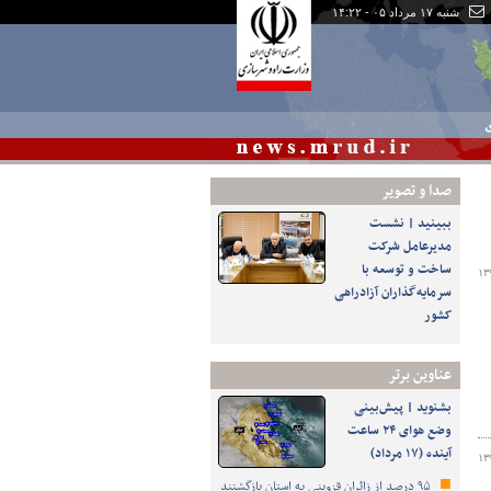
شنبه ۱۷ مرداد ۰۵ - ۱۴:۲۲
ی
صدا و تصوير
ببینید | نشست
مدیرعامل شرکت
ساخت و توسعه با
۱۳
سرمایه‌گذاران آزادراهی
کشور
عناوین برتر
بشنوید | پیش‌بینی
وضع هوای ۲۴ ساعت
آینده (۱۷ مرداد)
۱۳
۹۵ درصد از زائران قزوینی به استان بازگشتند