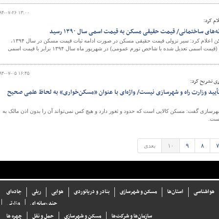
۹۴-۰۷-۲۶ ۱۳:۰۰
ام کرد:
های ساختمانی/ قیمت حقیقی مسکن به قیمت اسمی سال ۱۳۹۰ رسید
دفتر برنامه ریزی و اقتصاد مسکن اعلام کرد: سیر نزولی قیمت حقیقی مسکن در صورت ادامه ثبات قیمت مسکن در سال ۱۳۹۴،
همچنان ادامه می یابد به طوری که قیمت حقیقی مسکن (قیمت اسمی تعدیل شده با شاخص تورم عمومی) در شهریور ماه سال ۱۳۹۴ برابر با قیمت اسمی
۹۴-۰۷-۰۵ ۱۶:۴۵
ری تشریح کرد:
یید وزارت راه و شهرسازی نیست/ واژه‌ای با عنوان «مسکن‌خواری» به لحاظ علمی صحیح
هرسازی گفت: مسکن کالایی است که حدود و ثغور دارد و هیچ کس نمی‌تواند آن را بدون اذن مالک به
یست.
۷
۸
۹
۱۰
بعدی
هواشناسی
استان‌ها
مسکن و شهرسازی
بنادر و دریانوردی
هوایی
ریلی
جاده‌ای
چند رسانه ای
وزارتی
سازما‌ن‌ها و شركت‌ها
مسکن و شهرسازی
حمل و نقل
چهره ها