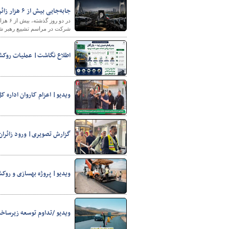
جابه‌جایی بیش از ۶ هزار زائر توسط ناوگان مسافری آذربایجان‌غربی در مراسم تشییع رهبر شهید امت
در دو
شرکت در مراسم تشییع رهبر شهی
اطلاع نگاشت| عملیات روکش
ویدیو| اعزام کاروان اداره ک
گزارش تصویری| ورود زائران 
ویدیو| پروژه بهسازی و روکش آسفالت ۹ کیلومتر از محور تکاب–بی
ویدیو /تداوم توسعه زیرساخت