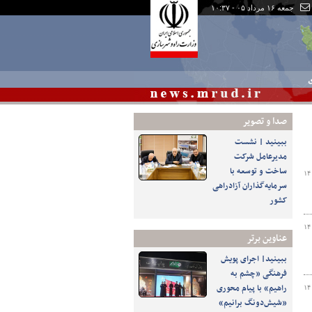
جمعه ۱۶ مرداد ۰۵ - ۱۰:۳۷
ی
صدا و تصوير
ببینید | نشست
مدیرعامل شرکت
ساخت و توسعه با
۱۴
سرمایه‌گذاران آزادراهی
کشور
۱۴
عناوین برتر
ببینید| اجرای پویش
فرهنگی «چشم به
راهیم» با پیام محوری
۱۴
«شیش‌دونگ برانیم»