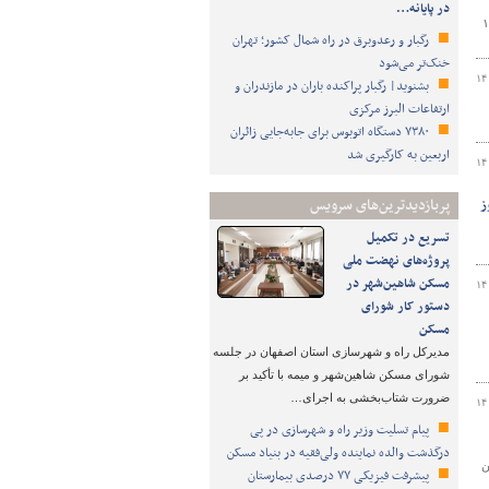
در پایانه…
انه مرزی تمرچین در روز گذشته ۱۴۰۵
رگبار و رعدوبرق در راه شمال کشور؛ تهران
خنک‌تر می‌شود
۱۴
بشنوید| رگبار پراکنده باران در مازندران و
ارتفاعات البرز مرکزی
۷۳۸۰ دستگاه اتوبوس برای جابه‌جایی زائران
اربعین به‌ کارگیری شد
۱۴
 روز
پربازدیدترین‌های سرویس
تسریع در تکمیل
پروژه‌های نهضت ملی
مسکن شاهین‌شهر در
۱۴
دستور کار شورای
مسکن
مدیرکل راه و شهرسازی استان اصفهان در جلسه
شورای مسکن شاهین‌شهر و میمه با تأکید بر
ضرورت شتاب‌بخشی به اجرای…
۱۴
پیام تسلیت وزیر راه و شهرسازی در پی
درگذشت والده نماینده ولی‌فقیه در بنیاد مسکن
ن
پیشرفت فیزیکی ۷۷ درصدی بیمارستان