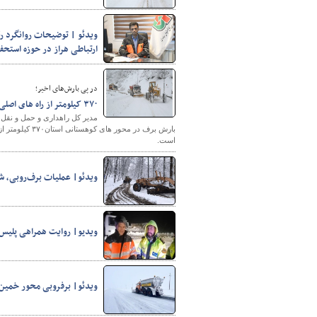
ویدئو | توضیحات روانگرد ر
ارتباطی هراز در حوزه استحف
پایگاه خبری وزارت راه 
در پی بارش‌های اخیر؛
۳۷۰ کیلومتر از راه های اصلی مازندران درگیر برف شده است
بارش برف در م
است.
ویدئو| عملیات برف‌روبی، شن
ویدیو| روایت همراهی پلیس‌ 
ویدئو| برفروبی محور خمین-