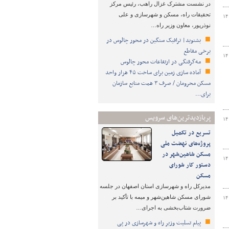
در نشست مشترک غزال راهب، رئیس مرکز
تحقیقات راه، مسکن و شهرسازی و علی
۱۴
نوذرپور، معاون وزیر راه…
بشنوید| ترافیک سنگین در محور چالوس در
برخی مقاطع
۱۴
مه‌گرفتگی در ارتفاعات محور چالوس
آماده سازی زمین برای ساخت ۴۵ هزار واحد
مسکن محرومان / صرف ۳ همت منابع سازمان
برای…
پربازدیدترین‌های سرویس
۱۴
تسریع در تکمیل
پروژه‌های نهضت ملی
مسکن شاهین‌شهر در
۱۴
دستور کار شورای
مسکن
مدیرکل راه و شهرسازی استان اصفهان در جلسه
شورای مسکن شاهین‌شهر و میمه با تأکید بر
۱۴
ضرورت شتاب‌بخشی به اجرای…
پیام تسلیت وزیر راه و شهرسازی در پی