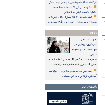
درگذشت والده نماینده ولی‌فقیه در بنیاد مسکن
۱۴
پیشرفت فیزیکی ۷۷ درصدی بیمارستان
جایگزین فاطمه‌الزهرا (س) بوشهر
عکس نوشت| بازدید مدیرکل راه و شهرسازی
سیستان و بلوچستان از پروژه های طرح نهضت…
۱۴
ویژه‌ها
جنوب در مدار
۱۴
تاب‌آوری؛ پایداری ملی
در امتداد خلیج همیشه
فارس
سفر با شتابی ناگزیر آغاز می‌شود؛ آنگاه که خبر
۱۴
تجاوز بامداد روز شنبه دشمن به شریان‌های…
ستاد ملی میناب پیگیر بازنگری در سرانه‌های
آموزشی، فرهنگی و ورزشی منطقه/…
۱۴
راهنمای سفر
۱۴