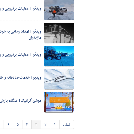
ویدئو | عملیات برفروبی و ب
ویدئو | امداد رسانی به خود
مازندران
ویدئو | عملیات برفروبی و ب
ویدیو| خدمت صادقانه و خالص
موشن گرافیک| هنگام بارش
قبلی
۱
۲
۳
۴
۵
۶