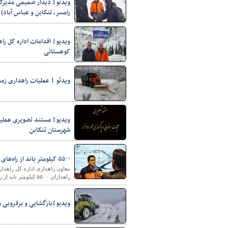
ویدئو| دیدار صمیمی مدیرکل 
رامسر، تنکابن و عباس آباد)
ویدیو| اقدامات اداره کل ر
کوهستانی
ویدئو | عملیات راهداری زم
ویدیو| مستند تصویری عملیات
شهرستان تنکابن
۵۵۰۰ کیلومتر باند از راه‌های استان مرکزی برفروبی شد
معاون راهداری اداره کل راهدا
راهداران ۵۵۰۰ کیلومتر باند از راه‌های استان برفروبی شد.
ویدیو|بازگشایی و برفروبی م