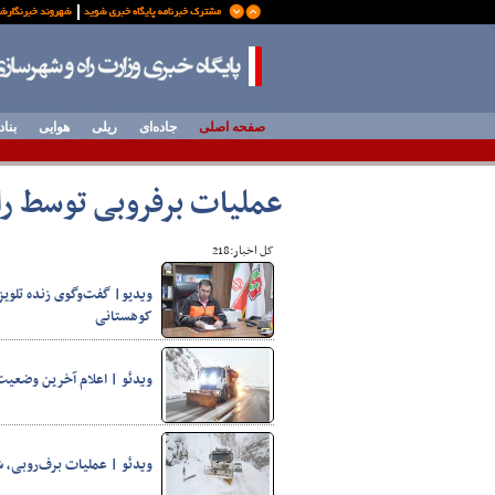
صفحه اصلی
جاده‌ای
ریلی
هوایی
بناد
عملیات برفروبی توسط را
کل اخبار:218
ویدیو| گفت‌وگوی زنده تلوی
کوهستانی
ویدئو | اعلام آخرین وضعیت
ویدئو | عملیات برف‌روبی، ش