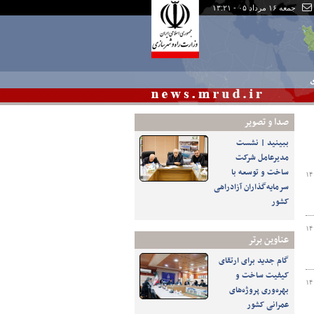
جمعه ۱۶ مرداد ۰۵ - ۱۳:۲۱
ی
صدا و تصوير
ببینید | نشست
مدیرعامل شرکت
ساخت و توسعه با
۱۴
سرمایه‌گذاران آزادراهی
کشور
۱۴
عناوین برتر
گام جدید برای ارتقای
کیفیت ساخت و
۱۴
بهره‌وری پروژه‌های
عمرانی کشور