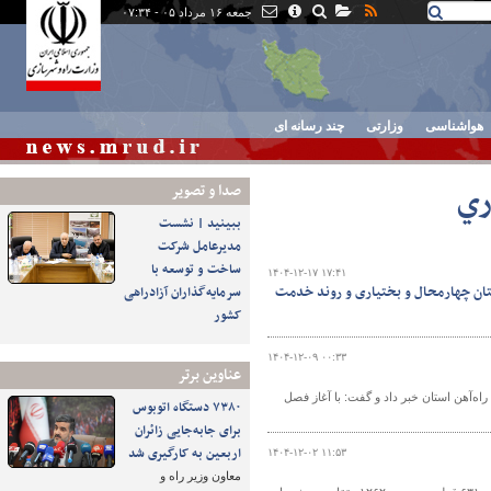
جمعه ۱۶ مرداد ۰۵ - ۰۷:۳۴
هواشناسی
وزارتی
چند رسانه ای
ري
صدا و تصوير
ببینید | نشست
مدیرعامل شرکت
ساخت و توسعه با
۱۴۰۴-۱۲-۱۷ ۱۷:۴۱
استان چهارمحال و بختیاری و روند خدمت
سرمایه‌گذاران آزادراهی
کشور
۱۴۰۴-۱۲-۰۹ ۰۰:۳۳
عناوین برتر
ی از تزریق ۹۰۰ میلیارد تومانی به پروژه راه‌آهن استان خبر داد و گفت: با آغاز فصل
۷۳۸۰ دستگاه اتوبوس
برای جابه‌جایی زائران
اربعین به‌ کارگیری شد
۱۴۰۴-۱۲-۰۲ ۱۱:۵۳
معاون وزیر راه و