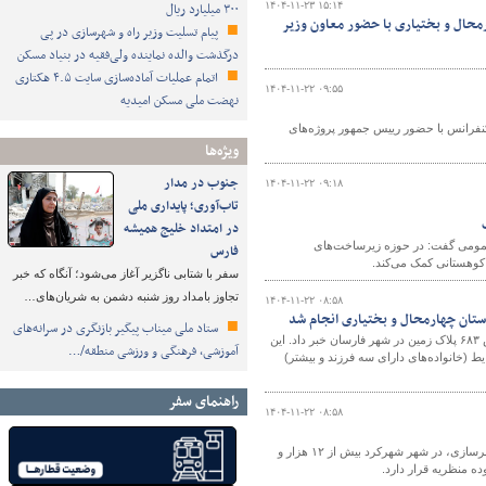
۱۴۰۴-۱۱-۲۳ ۱۵:۱۴
۳۰۰ میلیارد ریال
رمحال و بختیاری با حضور معاون وزیر
پیام تسلیت وزیر راه و شهرسازی در پی
درگذشت والده نماینده ولی‌فقیه در بنیاد مسکن
اتمام عملیات آماده‌سازی سایت ۴.۵ هکتاری
۱۴۰۴-۱۱-۲۲ ۰۹:۵۵
نهضت ملی مسکن امیدیه
کنفرانس با حضور رییس جمهور پروژه‌های
ویژه‌ها
جنوب در مدار
۱۴۰۴-۱۱-۲۲ ۰۹:۱۸
تاب‌آوری؛ پایداری ملی
در امتداد خلیج همیشه
عمومی گفت: در حوزه زیرساخت‌های
فارس
سفر با شتابی ناگزیر آغاز می‌شود؛ آنگاه که خبر
تجاوز بامداد روز شنبه دشمن به شریان‌های…
۱۴۰۴-۱۱-۲۲ ۰۸:۵۸
ستاد ملی میناب پیگیر بازنگری در سرانه‌های
مدیرکل راه و شهرسازی استان چهارمحال و بختیاری از برگزاری آئین قرعه‌کشی و تخصیص ۶۸۳ پلاک زمین در شهر فارسان خبر داد. این
آموزشی، فرهنگی و ورزشی منطقه/…
ط (خانواده‌های دارای سه فرزند و بیشتر)
راهنمای سفر
۱۴۰۴-۱۱-۲۲ ۰۸:۵۸
مدیرکل راه و شهرسازی چهارمحال‌وبختیاری گفت: بر اساس برآوردهای اداره کل راه و شهرسازی، در شهر شهرکرد بیش از ۱۲ هزار و