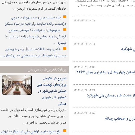
مدیرکل راه و شهرسازی استان چهارمحال و بختیاری، از برگزاری آئین قرعه‌کشی و تخصیص ۶۳۱ قطعه زمین به ۱۲۶۲ متقاضی مشمول
شهرسازی و رئیس سازمان راهداری و حمل‌ونقل
 جوانی جمعیت خبر داد. وی همچنین به اختصاص ۲۷۷ قطعه زمین جدید در راستای طرح نهضت ملی مسکن
جاده‌ای گفت: در ایام سفرهای اربعین…
پیام تسلیت وزیر راه و شهرسازی در پی
۱۴۰۴-۱۲-۰۲ ۱۰:۱۷
درگذشت والده نماینده ولی‌فقیه در بنیاد مسکن
اینفوموشن| پیشرفت ۲۵ درصدی مجتمع
فرهنگی شهید رجایی شهرستان زاهدان با نیاز ۵۰
میلیارد…
۱۴۰۴-۱۲-۰۲ ۱۰:۱۷
ی شهرکرد
عکس نوشت| تاکید مدیرکل راه و شهرسازی
سیستان و بلوچستان بر شتاب‌بخشی به پروژه‌های…
۱۴۰۴-۱۱-۲۹ ۱۱:۵۰
پربازدیدترین‌های سرویس
ببینید| آئین قرعه کشی زمین های طرح جوانی جمعیت و مسکن ملی شهرکرد در استان چهارمحال و بختیاری میان ۲۳۶۲
تسریع در تکمیل
پروژه‌های نهضت ملی
مسکن شاهین‌شهر در
۱۴۰۴-۱۱-۲۶ ۱۴:۴۱
 از سایت های مسکن ملی شهرکرد
دستور کار شورای
مسکن
مدیرکل راه و شهرسازی استان اصفهان در جلسه
۱۴۰۴-۱۱-۲۶ ۱۱:۵۲
شورای مسکن شاهین‌شهر و میمه با تأکید بر
ران و اصحاب رسانه
ضرورت شتاب‌بخشی به اجرای…
رفع تصرف فوری اراضی ملی در اهواز به ارزش