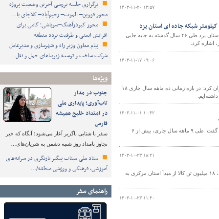
برگزاری جلسه بررسی آخرین وضعیت پروژه
۱۴۰۳-۱۱-۲۰ ۱۳:۵۷
محور قزوین– الموت– رحیم‌آباد– کلاچای با…
محور کبودرآهنگ–سوباشی؛ گامی برای
افزایش ایمنی و ظرفیت تردد منطقه
مدیرکل راهداری و حمل و نقل جاده ای استان یزد در بیان دستاوردهای مجموعه راهداری استان یزد طی ۴۶ سال گذشته به جابه جایی
پیام معاون وزیر راه و شهرسازی و مدیرعامل
شرکت ساخت و توسعه زیربناهای حمل و نقل…
۱۴۰۳-۱۱-۱۷ ۰۹:۰۶
ویژه‌ها
رئیس اداره حمل و نقل کالای اداره کل راهداری و حمل و نقل جاده‌ای استان مازندران عنوان کرد: در بازه زمانی ده ماهه سال جاری ۱۸
جنوب در مدار
تاب‌آوری؛ پایداری ملی
در امتداد خلیج همیشه
۱۴۰۳-۱۱-۰۱ ۱۰:۴۲
فارس
سرپرست اداره حمل و نقل کالای اداره کل راهداری و حمل و نقل جاده‌ای خراسان جنوبی گفت: طی ۹ ماهه سال جاری، بیش از ۶
سفر با شتابی ناگزیر آغاز می‌شود؛ آنگاه که خبر
تجاوز بامداد روز شنبه دشمن به شریان‌های…
۱۴۰۳-۱۰-۲۳ ۱۸:۲۱
ستاد ملی میناب پیگیر بازنگری در سرانه‌های
آموزشی، فرهنگی و ورزشی منطقه/…
مدیرکل راهداری و حمل و نقل جاده‌ای استان مرکزی گفت: در ۹ ماه گذشته از سال جاری، ۱۸ میلیون تن کالا از مبدأ استان مرکزی به
راهنمای سفر
۱۴۰۳-۱۰-۲۳ ۱۱:۴۰