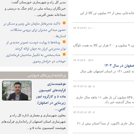
مدیر کل راه و شهرسازی خوزستان گفت:
خبرنگاران رسانه ملی در ایام جنگ به درستی و
رئیس اداره حمل و نقل کالای اداره کل راهداری و حمل و نقل جاده ای استان مازندران از جابه‌جایی بیش از ۲۲ میلیون تن کالا از این
شجاعانه نقش آفرینی…
تاکید مدیرعامل سازمان ملی زمین و مسکن بر
۱۴۰۳-۱۲-۲۱ ۱۱:۰۰
حضور میدانی مدیران برای بررسی مشکلات
استان‌ها…
رسانه‌ها با روایت درست، تصویر جدیدی از
سرپرست اداره‌ کل راهداری و حمل و نقل جاده‌ای استان بوشهر گفت: از ابتدای سال تاکنون ۹ میلیون و ۲۰۰ هزار تن کالا به همت ناوگان
توان مدیریتی ایران به جهان ارائه کردند
شتاب‌بخشی به تکمیل ساختمان فرمانداری
خوشاب در خراسان رضوی
۱۴۰۳-۱۲-۲۰ ۱۴:۲۰
رئیس مرکز مدیریت راه‌های استان اصفهان از پاسخگویی به ۶۱ هزار و ۸۷۸ تماس به سامانه تلفنی ۱۴۱ در استان اصفهان طی سال
پربازدیدترین‌های سرویس
هوشمندسازی
۱۴۰۳-۱۲-۱۶ ۱۵:۰۸
فرآیندهای کمیسیون
ماده ۵ و کارگروه امور
مدیرکل دفتر حمل و نقل کالای سازمان راهداری و حمل و نقل جاده‌ای از جابه‌جایی بیش از ۵۴۵ میلیون تُن بار طی ۱۱ ماهه سال جاری
زیربنایی در اصفهان/
گامی…
۱۴۰۳-۱۲-۱۶ ۱۴:۰۷
معاون شهرسازی و معماری اداره کل راه و
شهرسازی استان اصفهان از راه‌اندازی فرآیندهای
معاون حمل و نقل اداره کل راهداری و حمل و نقل جاده‌ای استان مرکزی گفت: از ابتدای سال جاری تاکنون، از مبدأ استان بیش از ۲۱
هوشمند کمیسیون ماده ۵ و…