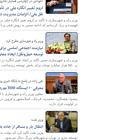
آخوندی در چهارمین همایش تجاری و ب
لزوم تغییر انگاره ملی در ت
نقل ملی/ الزامات مدیریت دا
وزیر راه و شهرسازی با تأکید بر لزوم تغییر انگاره ملی 
فهمیده و درك كرده‌ایم كه ادامه مسیر به روش قبلی و یا
وزیر راه و شهرسازی مطرح کرد:
توسعه حمل‌‌ونقل/ ایجاد معا
وزیر راه و شهرسازی ضمن تأکید بر ایجاد تغییر انگاره
بر ۵۵۰ هزار میلیارد تومان برای بخش توسعه زیرساخت پیش‌بینی شده است که برای تحقق آن باید سالانه مبلغی حدود ۷۰ هزار میلیارد تومان هزینه شود.
تقی زاده در پاسخ به پایگاه خبری و
معرفی ۱۰ ایستگاه TOD مورد نظر وزارت راه و شهرسازی/ آخرین اقدامات کریدور خلیج فارس-دریای سیاه
در اولویت قرار دارند.
وزیر نفت:
انتقال بار و مسافر از جاده 
وزیر نفت تاکید کرد که دولت به 
توسعه مترو در تهران و شهرهای بزرگ دنبال می‌شود.