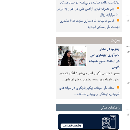
درگذشت والده نماینده ولی‌فقیه در بنیاد مسکن
رفع تصرف فوری اراضی ملی در اهواز به ارزش
۳۰۰ میلیارد ریال
اتمام عملیات آماده‌سازی سایت ۴.۵ هکتاری
۱۳
نهضت ملی مسکن امیدیه
ویژه‌ها
جنوب در مدار
۱۳
تاب‌آوری؛ پایداری ملی
در امتداد خلیج همیشه
فارس
سفر با شتابی ناگزیر آغاز می‌شود؛ آنگاه که خبر
تجاوز بامداد روز شنبه دشمن به شریان‌های…
۱۳
ستاد ملی میناب پیگیر بازنگری در سرانه‌های
آموزشی، فرهنگی و ورزشی منطقه/…
راهنمای سفر
۱۳