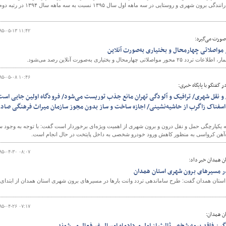
درصدی در مجموع تعداد تلفات رانندگی برون شهری و روستایی در سه ماهه اول سال ۱۳۹۵ نسبت به سه ماهه سال ۱۳۹۴ در رت
۹۵-۰۵-۱۳ ۱۱:۴۲
۹۵-۰۵-۰۸ ۱۰:۴۶
 گفتگو با پایگاه خبری:
 و نقل شهری/ ترافیک و آلودگی تهران مانع جذب توریست می‌شود/ فرودگاه اولین جایی است
اسفناک زاگرب از حاشیه‌نشینی/ اجازه ساخت و ساز بدون مجوز سازمان میراث فرهنگی صادر
که یکپارچگی حمل و نقل درون و برون شهری از اهمیت ویژه‌ای برخوردار است گفت: با توجه به وجود 
‌آهن کرواسی به منظور کاهش ورود خودرو شخصی به داخل پایتخت در حال انجام است.
۹۵-۰۴-۳۰ ۰۸:۰۷
ان همدان خبر داد:
در مسیرهای برون شهری استان همدان
ی استان همدان گفت: طرح ساماندهی تردد وانت بارها در مسیرهای برون شهری استان همدان از ابتدای
۹۵-۰۴-۲۶ ۰۷:۱۷
ان همدان: