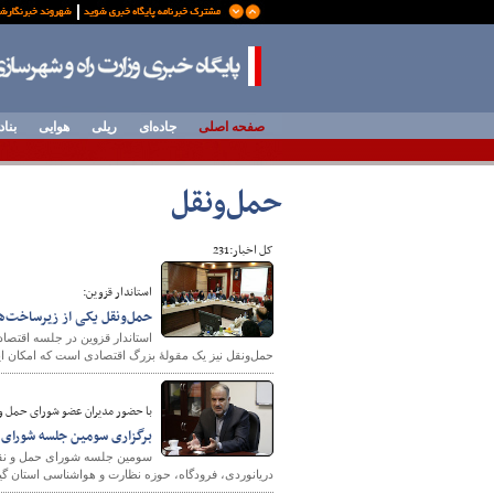
صفحه اصلی
جاده‌ای
ریلی
هوایی
بناد
حمل‌و‌نقل
کل اخبار:231
استاندار قزوین:
حمل‌ونقل یکی از زیرساخت‌
استاندار قزوین در جلسه اقتصاد
حمل‌ونقل نیز یک مقولهٔ بزرگ اقتصادی است که امکان ایجا
با حضور مدیران عضو شورای حمل و ن
برگزاری سومین جلسه شورای 
سومین جلسه شورای حمل و نقل ا
دریانوردی، فرودگاه، حوزه نظارت و هواشناسی استان گیل