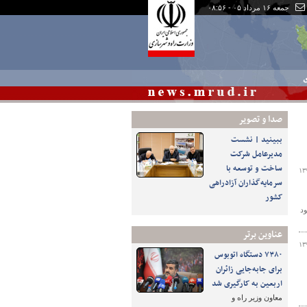
جمعه ۱۶ مرداد ۰۵ - ۰۸:۵۶
ی
صدا و تصوير
ببینید | نشست
مدیرعامل شرکت
ساخت و توسعه با
۱۳
سرمایه‌گذاران آزادراهی
کشور
ود
عناوین برتر
۱۳
۷۳۸۰ دستگاه اتوبوس
برای جابه‌جایی زائران
اربعین به‌ کارگیری شد
معاون وزیر راه و