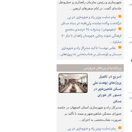
شهرسازی و رئیس سازمان راهداری و حمل‌ونقل
۱۳
جاده‌ای گفت: در ایام سفرهای اربعین…
پیام تسلیت وزیر راه و شهرسازی در پی
درگذشت والده نماینده ولی‌فقیه در بنیاد مسکن
اینفوموشن| پیشرفت ۲۵ درصدی مجتمع
فرهنگی شهید رجایی شهرستان زاهدان با نیاز ۵۰
میلیارد…
۱۳
عکس نوشت| تاکید مدیرکل راه و شهرسازی
سیستان و بلوچستان بر شتاب‌بخشی به پروژه‌های…
 و
پربازدیدترین‌های سرویس
تسریع در تکمیل
پروژه‌های نهضت ملی
مسکن شاهین‌شهر در
دستور کار شورای
۱۳
مسکن
مدیرکل راه و شهرسازی استان اصفهان در جلسه
شورای مسکن شاهین‌شهر و میمه با تأکید بر
ضرورت شتاب‌بخشی به اجرای…
پیام تسلیت وزیر راه و شهرسازی در پی