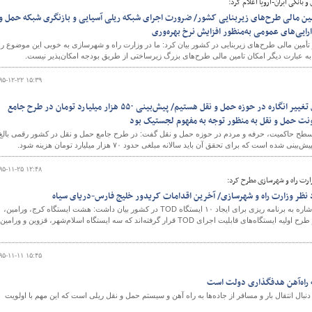
انكی ایران-اروپا اعلام کرد:
أمین مالی طرح‌های زیربنایی کشور/ ضرورت اجرای شبکه ریلی آسیایی و بازنگری شبکه حمل و
رایی‌های عمومی به‌منظور افزایش نرخ بهره‌وری
در تأمین مالی طرح‌های زیربنایی در کشور بیان کرد: ما در وزارت راه و شهرسازی به خوبی این موضوع را
 به عبارت دیگر امكان تامین مالی طرح‌های بزرگ زیرساختی از طریق بودجه امكان‌پذیر نیست.
۹۵-۱۲-۲۲ ۱۵:۳۹
نيازمند اجماعی اساسی برای تغییر انگاره در حوزه حمل و نقل هستيم/ پيش‌بينی ۵۵۰ هزار میلیارد تومان در طرح جامع
ونت حمل و نقل به منظور توجه به مفهوم لجستیک بود
 در سطح حاکمیت، حرفه و مردم در حوزه حمل و نقل گفت: در طرح جامع حمل و نقل در کشور رقمی بالغ
۹۵-۱۱-۲۵ ۱۲:۴۸
زارت راه و شهرسازی مطرح کرد:
معاون وزیر راه و شهرسازی با اشاره به برنامه ریزی برای ایجاد ۱۰ ایستگاه TOD در کشور بیان داشت: هشت ایستگاه کرج، ورامین،
پیشوا، هشتگرد، محمدیه، قرچک، اسلامشهر و قزوین در طرح اولیه ایستگاه‌های قابلیت اجرای TOD قرار گرفته‌اند که سه ایستگاه اسلام‌شهر، قزوین و ورامین
۹۵-۱۱-۱۱ ۱۵:۴۵
به راه‌آهن هدفگذاری دولت است
دنبال انتقال بار و مسافر از جاده‌ها به راه آهن و سیستم حمل و نقل ریلی است که این مهم با اولویت