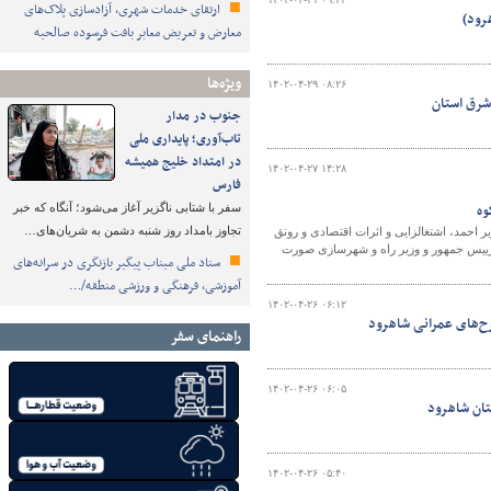
ارتقای خدمات شهری، آزادسازی پلاک‌های
رود)
معارض و تعریض معابر بافت فرسوده صالحیه
ویژه‌ها
۱۴۰۲-۰۴-۲۹ ۰۸:۲۶
شرق استان
جنوب در مدار
تاب‌آوری؛ پایداری ملی
در امتداد خلیج همیشه
۱۴۰۲-۰۴-۲۷ ۱۴:۲۸
فارس
سفر با شتابی ناگزیر آغاز می‌شود؛ آنگاه که خبر
تجاوز بامداد روز شنبه دشمن به شریان‌های…
احمد، اشتغالزایی و اثرات اقتصادی و رونق
 رییس جمهور و وزیر راه و شهرسازی صورت
ستاد ملی میناب پیگیر بازنگری در سرانه‌های
آموزشی، فرهنگی و ورزشی منطقه/…
۱۴۰۲-۰۴-۲۶ ۰۶:۱۲
رح‌های عمرانی شاهرود
راهنمای سفر
۱۴۰۲-۰۴-۲۶ ۰۶:۰۵
تان شاهرود
۱۴۰۲-۰۴-۲۶ ۰۵:۴۰