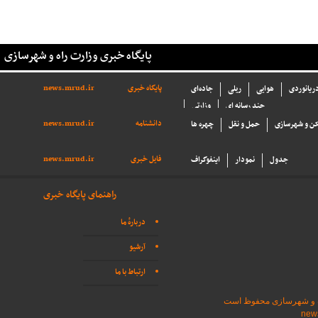
پایگاه خبری وزارت راه و شهرسازی
پایگاه خبری
news.mrud.ir
دریانوردی
هوایی
ریلی
جاده‌ای
چند رسانه ای
وزارتی
دانشنامه
news.mrud.ir
ن و شهرسازی
حمل و نقل
چهره ها
فایل خبری
news.mrud.ir
جدول
نمودار
اینفوگراف
راهنمای پایگاه خبری
دربارهٔ ما
آرشیو
ارتباط با ما
اه و شهرسازی محفوظ است