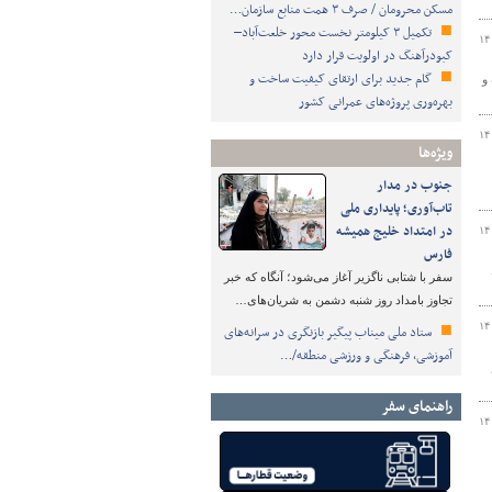
مسکن محرومان / صرف ۳ همت منابع سازمان…
تکمیل ۳ کیلومتر نخست محور خلعت‌آباد–
۱۴
کبودرآهنگ در اولویت قرار دارد
گام جدید برای ارتقای کیفیت ساخت و
و
بهره‌وری پروژه‌های عمرانی کشور
۱۴
ویژه‌ها
جنوب در مدار
تاب‌آوری؛ پایداری ملی
در امتداد خلیج همیشه
۱۴
فارس
سفر با شتابی ناگزیر آغاز می‌شود؛ آنگاه که خبر
تجاوز بامداد روز شنبه دشمن به شریان‌های…
۱۴
ستاد ملی میناب پیگیر بازنگری در سرانه‌های
آموزشی، فرهنگی و ورزشی منطقه/…
راهنمای سفر
۱۴