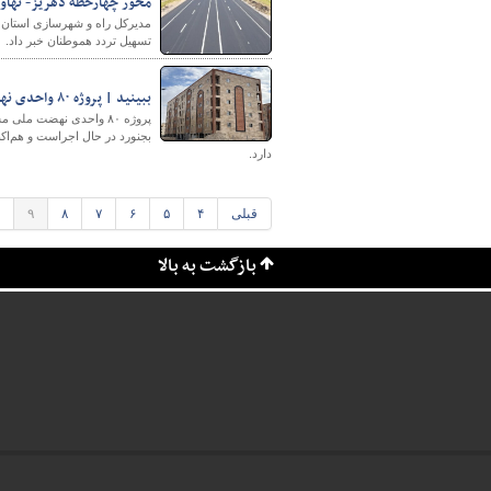
محور چهارخطه دهریز- نهاوند
مدیرکل راه و شهرسازی استان لر
تسهیل تردد هموطنان خبر داد.
ببینید | پروژه ۸۰ واحدی نهضت ملی مسکن مجریان شهرساز اترک در خراسان شمالی در قاب تصویر
دارد.
قبلی
۴
۵
۶
۷
۸
۹
بازگشت به بالا