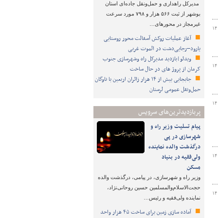
مدیرکل راهداری و حمل‌ونقل جاده‌ای استان
بوشهر از ثبت ۵۶۶ هزار و ۷۹۸ مورد سرعت
غیرمجاز در محورهای…
۱۴
آغاز عملیات روکش آسفالت محور روستایی
یارود–رجایی‌دشت در الموت غربی
ویدئو|بازدید مدیرکل راه وشهرسازی جنوب
۱۴
کرمان از پروژ های در حال ساخت
جابجایی بیش از ۱۴ هزار زائران اربعین با ناوگان
حمل‌ونقل عمومی لرستان
۱۴
پربازدیدترین‌های سرویس
پیام تسلیت وزیر راه و
شهرسازی در پی
درگذشت والده نماینده
ولی‌فقیه در بنیاد
۱۴
مسکن
وزیر راه و شهرسازی، در پیامی، درگذشت والده
حجت‌الاسلام‌والمسلمین حسین روحانی‌نژاد،
۱۴
نماینده ولی‌فقیه و رئیس…
آماده سازی زمین برای ساخت ۴۵ هزار واحد