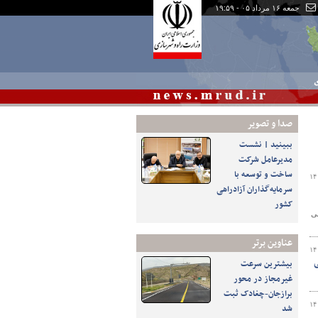
جمعه ۱۶ مرداد ۰۵ - ۱۹:۵۹
ی
صدا و تصوير
ببینید | نشست
مدیرعامل شرکت
ساخت و توسعه با
۱۴
سرمایه‌گذاران آزادراهی
کشور
نی
عناوین برتر
۱۴
ی
بیشترین سرعت
غیرمجاز در محور
برازجان-چغادک ثبت
۱۴
شد