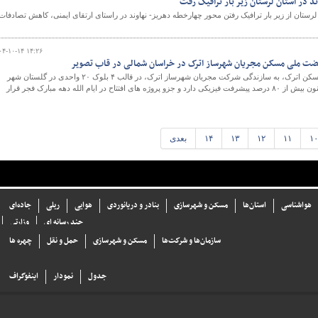
 در استان لرستان زیر بار ترافیک رفت
ستان از زیر بار ترافیک رفتن محور چهارخطه دهریز- نهاوند در راستای ارتقای ایمنی، کاهش تصادفات
۰۴-۱۰-۱۴ ۱۴:۲۶
پروژه ۸۰ واحدی نهضت ملی مسکن اترک، به سازندگی شرکت مجریان شهرساز اترک، در قالب ۴ بلوک ۲۰ واحدی در گلستان شهر
بجنورد در حال اجراست و هم‌اکنون بیش از ۸۰ درصد پیشرفت فیزیکی دارد و جزو پروژه های افتتاح در ایام الله دهه مبارک فجر قرار
۱۰
۱۱
۱۲
۱۳
۱۴
بعدی
هواشناسی
استان‌ها
مسکن و شهرسازی
بنادر و دریانوردی
هوایی
ریلی
جاده‌ای
چند رسانه ای
وزارتی
سازما‌ن‌ها و شركت‌ها
مسکن و شهرسازی
حمل و نقل
چهره ها
جدول
نمودار
اینفوگراف