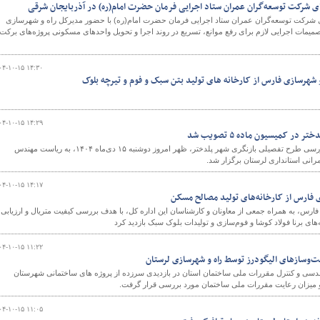
ای شرکت توسعه‌گران عمران ستاد اجرایی فرمان حضرت امام(ره) در آذربایجان شرقی
شرکت توسعه‌گران عمران ستاد اجرایی فرمان حضرت امام(ره) با حضور مدیرکل راه و شهرسازی
صمیمات اجرایی لازم برای رفع موانع، تسریع در روند اجرا و تحویل واحدهای مسکونی پروژه‌های برکت
۰۴-۱۰-۱۵ ۱۴:۳۰
و شهرسازی فارس از کارخانه های تولید بتن سبک و فوم و تیرچه بلوک
۰۴-۱۰-۱۵ ۱۴:۲۹
در کمیسیون ماده ۵ تصویب شد
کمیسیون ماده ۵ با دستورکار بررسی طرح تفصیلی بازنگری شهر پلدختر، ظهر امروز دوشنبه ۱۵ دی‌ماه ۱۴۰۴، به ریاست مهندس
انی استانداری لرستان برگزار شد.
۰۴-۱۰-۱۵ ۱۴:۱۷
ی فارس از کارخانه‌های تولید مصالح مسکن
رس، به همراه جمعی از معاونان و کارشناسان این اداره کل، با هدف بررسی کیفیت متریال و ارزیابی
ه‌های برنا فولاد کوشا و فوم‌سازی و تولیدات بلوک سبک بازدید کرد
۰۴-۱۰-۱۵ ۱۱:۲۲
وسازهای الیگودرز توسط راه و شهرسازی لرستان
دسی و کنترل مقررات ملی ساختمان استان در بازدیدی سرزده از پروژه های ساختمانی شهرستان
و میزان رعایت مقررات ملی ساختمان مورد بررسی قرار گرفت.
۰۴-۱۰-۱۵ ۱۱:۰۵