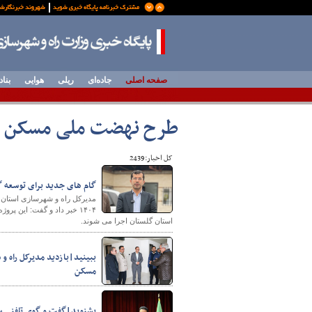
صفحه اصلی
جاده‌ای
ریلی
هوایی
بناد
طرح نهضت ملی مسکن
کل اخبار:2439
گام های جدید برای توسعه گلستان با افتت
۱۴۰۴ خبر داد و گفت: این پ
استان گلستان اجرا می‌ شوند.
ببینید|بازدید مدیرکل راه 
مسکن
بشنوید|گفت و گوی تلفنی سید