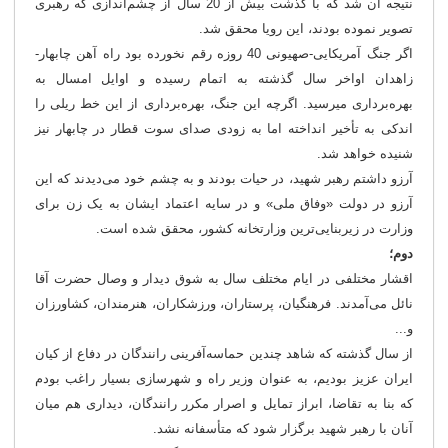
نتیجه آن شد که با گذشت بیش از 20 سال از چشم‌اندازی که رهبری
تصویر نموده بودند، این رویا محقق شد.
اگر جنگ آمریکایی-صهیونی 40 روزه رقم نخورده بود راه آهن چابهار-
زاهدان اواخر سال گذشته به اتمام رسیده و اوایل امسال به
بهره‌برداری می‎رسید. اگرچه این جنگ، بهره‌برداری از این خط ریلی را
اندکی به تأخیر انداخته اما به زودی صدای سوت قطار در چابهار نیز
شنیده خواهد شد.
آرزو داشتم رهبر شهید، در حیات بودند و به چشم خود می‌دیدند که این
آرزو در دولت «وفاق ملی» و در سایه اعتماد ایشان به یک زن برای
وزارت در زیربنایی‌ترین وزارتخانه کشور، محقق شده است.
دوم؛
اقشار مختلفی در ایام مختلف سال به شوق دیدار و وصال حضرت آقا
نائل می‌آمدند. فرهنگیان، پرستاران، ورزشکاران، هنرمندان، کشاورزان
و...
از سال گذشته که شاهد چندین حماسه‌آفرینی رانندگان در دفاع از کیان
ایران عزیز بودیم، به عنوان وزیر راه و شهرسازی بسیار راغب بودم
که بنا به تقاضا، ابراز تمایل و اصرار مکرر رانندگان، دیداری هم میان
آنان با رهبر شهید برگزار شود که متأسفانه نشد.