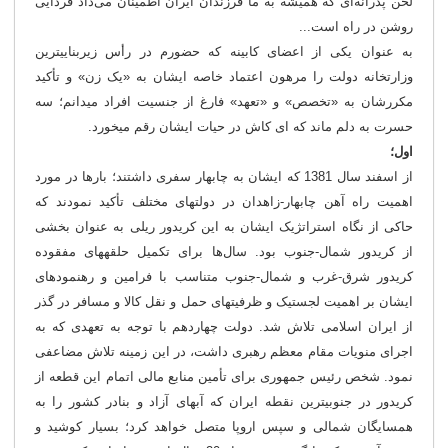
لحن پدرانه‌ای که همیشه به ما فرزندان ایران اطمینان می‌داد فردایی
روشن در راه است...
به عنوان یکی از اعضای کابینه که حضورم در رأس زیربنایی‎ترین
وزارتخانه دولت را مرهون اعتماد خاصه ایشان به «یک زن» و تأکید
مکررشان به «تخصص» و «تعهد» فارغ از جنسیت افراد می‎دانم؛ سه
حسرت به دلم ماند که ای کاش در حیات ایشان رقم می‎خورد.
اول؛
از اسفند سال 1381 که ایشان به چابهار سفری داشتند؛ بارها در مورد
اهمیت راه آهن چابهار-زاهدان در دولت‎های مختلف تأکید نمودند که
حاکی از نگاه استراتژیک ایشان به این کریدور ریلی به عنوان بخشی
از کریدور شمال-جنوب بود. سال‌ها برای تکمیل حلقه‎های مفقوده
کریدور شرق-غرب و شمال-جنوب متناسب با فرامین و رهنمودهای
ایشان بر اهمیت لجستیک و ظرفیت‎های حمل و نقل کالا و مسافر در گذر
از ایران اسلامی تلاش شد. دولت چهاردهم با توجه به تعهدی که به
اجرای منویات مقام معظم رهبری داشت، در این زمینه تلاش مضاعفی
نمود. شخص رئیس جمهوری برای تأمین منابع مالی اتمام این قطعه از
کریدور در جنوبی‎ترین نقطه ایران که آب‎های آزاد و بنادر کشور را به
همسایگان شمالی و سپس اروپا متصل خواهد کرد؛ بسیار کوشید و