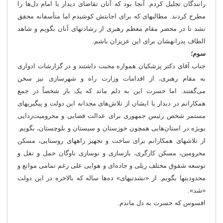
رانندگان تجلیل کردم. آنجا بود که آنان تقاضای دیدار با امام دل‌ها را
مطرح کردند. مطالبه‎ای که برای اجابتش کوشیدم اما متأسفانه محقق
نشد تا در محضر مقام معظم رهبری از رشادت‎های آنان بگویم و شاهد
الطاف پدرانه‎شان برای این عزیزان باشم.
سوم؛
جناب آقای دکتر پزشکیان همواره محبت داشتند و در گزارشات ادواری
به مقام رهبری، از اقدامات وزارت راه و شهرسازی نیز سخن
می‌گفتند. اما حسرت این به دلم ماند که یک بار شخصاً در جمع
همکارانم در دیدار با ایشان از تلاش‌های مجدانه این دولت و پیگیری‎های
مستمر شخص رئیس جمهوری برای عدالت فضایی و محرومیت‌زدایی
بویژه در استان‌هایی همچون خوزستان و سیستان و بلوچستان، بگویم.
از تلاش‎های همکارانم برای ساخت و تجهیز راه‎های روستایی، مسکن
محرومین، مسکن کارگری، بازسازی و نوسازی ناوگان حمل و نقل و
توسعه شقوق مختلف ریلی و جاده‌ای و هوایی علی رغم تمامی موانع و
محدودیت‎ها بگویم. از «نشدنی‎های» ده‌ها ساله که بالاخره در این دولت
«شد».
افسوس که حسرت به دل ماندم.