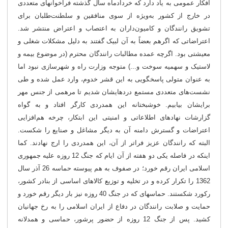
افکار عمومی به یاد دارد که خردادماه سال گذشته فراخوان‎های متعددی
در خارج از کشور به‌ویژه از سوی منافقین و سلطنت‌طلبان برای
تشویق رانندگان و کامیون‌داران به اعتصاب و اعتراض منتشر شد.
اعتراضاتی که اگرهم بعضاً به آن لبیک گفتند به دلیل مشکلات شغلی و
معیشتی بود. اگرچه عمده مطالبات رانندگان محترم (در موضوع بیمه و
لاستیک و سهمیه سوخت و...) متوجه وزارت راه و شهرسازی نبود اما
به عنوان متولی پاسخگویی به این قشر خدوم، وارد عمل شده و طی
نشست‌های متعددی مستمع دردهایشان شدیم تا مرهمی از جنس مهر
برایشان بیابیم. خوشبختانه این همدردی کارگر افتاد و به گواه
گزارشات نهادهای اطلاعاتی و امنیتی این ابتکار، چرخه هم‌افزایی
اعتراضات و گسترش دامنه آن به دیگر مشاغل و صنایع را شکست.
البته که رانندگان عزیز فراتر از آن، این همدردی را ارج نهادند. کما
اینکه در فاصله یکی دو هفته از آن ایام که جنگ 12 روزه علیه جمهوری
اسلامی ایران رقم خورد؛ در صفوف به هم پیوسته حماسه 26 آذر سال
1362 را تکرار کرده و در تخلیه و توزیع کالاهای اساسی از بنادر کشور،
رکورد شکستند. حماسه‎ای که در جنگ 40 روزه نیز بار دیگر رقم خورد و
حمایت و صلابت رانندگان در دفاع از ایران اسلامی را به رخ جهانیان
کشید. پس از جنگ 12 روزه از حضور پرشور، حماسی و همدلانه