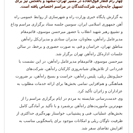
چهار رام قطار فوق‌العاده در مسیر تهران–مشهد و بالعکس نیز برای
تسهیل جابه‌جایی شرکت‌کنندگان در مراسم اختصاص یافته است.
به گزارش پایگاه خبری وزارت راه و شهرسازی از روابط عمومی راه
آهن جمهوری اسلامی ایران، سومین جلسه ستاد برگزاری مراسم وداع
و تشییع رهبر شهید انقلاب با حضور میرحسن موسوی، قائم‌مقام
مدیرعامل راه‌آهن، معاونان، مدیران ستادی و مدیران‌کل راه‌آهن
مناطق تهران، خراسان و قم، به صورت حضوری و برخط، در سالن
جلسات اداره‌کل راه‌آهن تهران برگزار شد.
میرحسن موسوی، قائم‌مقام مدیرعامل راه‌آهن، در این نشست با
قدردانی از تلاش‌های شبانه‌روزی کارکنان راه‌آهن، شرکت‌های
حمل‌ونقل ریلی، پلیس راه‌آهن، حراست و بسیج راه‌آهن، بر ضرورت
هماهنگی و هم‌افزایی تمامی بخش‌ها برای ارائه خدمات مطلوب به
عزاداران و زائران تأکید کرد.
وی خدمت‌رسانی شایسته به مردم در ایام برگزاری مراسم را از
مهم‌ترین مأموریت‌های راه‌آهن برشمرد و با تأکید بر آمادگی کامل
بخش‌های عملیاتی، فنی و پشتیبانی، خواستار بهره‌گیری حداکثری از
ظرفیت ناوگان ریلی و امکانات موجود برای پاسخگویی مناسب به
افزایش تقاضای سفر شد.