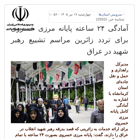
-
سرویس
استان‌ها
چهارشنبه ۱۷ تیر ۱۴۰۵ - ۱۰:۵۶
شناسهٔ خبر: 225915
️آمادگی ۲۴ ساعته پایانه مرزی خسروی
برای تردد زائرین مراسم تشییع رهبر
شهید در عراق
️مدیرکل
راهداری و
حمل و نقل
جاده‌ای
استان
کرمانشاه با
اشاره به
آمادگی
کامل پایانه
مرزی
خسروی
برای ارائه خدمات به زائرینی که قصد بدرقه رهبر شهید انقلاب در
عراق را دارند، گفت: پایانه مرزی خسروی بصورت ۲۴ ساعته با تمام