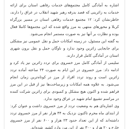
اشاره به آمادگی کامل مجتمع‌های خدمات رفاهی استان برای ارائه
خدمات به زائرینی که قصد بدرقه رهبر شهید انقلاب در عراق را دارند،
خاطرنشان کرد: ۱۲ مجتمع خدمات رفاهی استان در مسیر بزرگراه
کربلا و محورهای منتهی به مرز واقع شده که این مجتمع‌ها کاملا فعال
بوده و نظارت بر آنها نیز به صورت مستمر انجام می‌شود.
به گفته این مسئول، در زمینه امکانات حمل و نقل عمومی نیز مشکلی
برای جابجایی زائرین وجود ندارد و ناوگان حمل و نقل برون شهری
استان در آمادگی کامل قرار دارند.
️سلیمی از آمادگی کامل مرز خسروی برای تردد زائرین نیز یاد کرد و
ادامه داد: مرز خسروی در این ایام به صورت ۲۴ ساعته آماده تردد
زائرین است و روند تردد افراد از مرز در کوتاه‌ترین زمان انجام
می‌شود. به علاوه همه امکانات و زیرساخت‌ها نیز از قبل در این مرز
فراهم شده و اکنون هیچ مشکل و کمبودی برای زائرین شرکت کننده
در مراسم تشییع امام شهید در عراق وجود ندارد.
️وی اشاره‌ای هم به وضعیت تردد از مرز خسروی داشت و عنوان کرد:
از ابتدای ماه محرم تاکنون نزدیک به ۴۴ هزار نفر از مرز خسروی تردد
داشته‌اند که از این تعداد حدود ۲۳ هزار و ۶۰۰ نفر از مرز خسروی
خارج و ۲۰ هزار و ۳۰۰ نفر از این مرز وارد کشور شده‌اند.