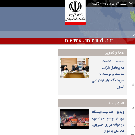
شنبه ۱۷ مرداد ۰۵ - ۰۸:۳۵
ی
صدا و تصوير
ببینید | نشست
مدیرعامل شرکت
ساخت و توسعه با
سرمایه‌گذاران آزادراهی
۱۴
کشور
عناوین برتر
۱۴
️ویدیو | فعالیت ایستگاه
«پویش چشم به راهیم»
در پایانه مرزی خسروی،
همزمان با موج