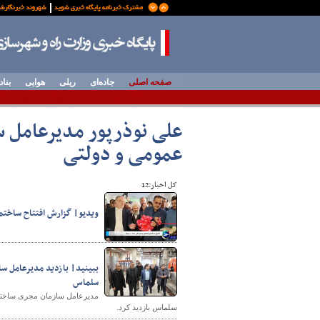
صفحه اصلی
جاده‌ای
ریلی
هوایی
بناد
علی نوذرپور مدیرعامل س
عمومی و دولتی
کل اخبار:12
ویدیو| گزارش افتتاح ساختما
ببینید| بازدید مدیرعامل س
سلماس
مدیرعامل سازمان مجری ساختمان
سلماس بازدید کرد.