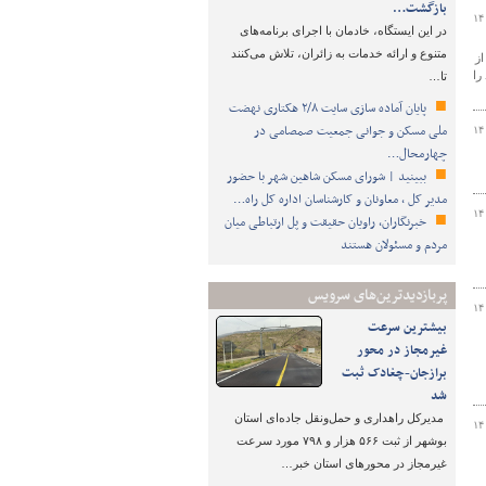
بازگشت…
۱۴
️در این ایستگاه، خادمان با اجرای برنامه‌های
متنوع و ارائه خدمات به زائران، تلاش می‌کنند
ز
را
تا…
پایان آماده‌ سازی سایت ۲/۸ هکتاری نهضت
ملی مسکن و جوانی جمعیت صمصامی در
۱۴
چهارمحال…
ببینید | شورای مسکن شاهین شهر با حضور
مدیر کل ، معاونان و کارشناسان اداره کل راه…
۱۴
خبرنگاران، راویان حقیقت و پل ارتباطی میان
مردم و مسئولان هستند
پربازدیدترین‌های سرویس
۱۴
بیشترین سرعت
غیرمجاز در محور
برازجان-چغادک ثبت
شد
مدیرکل راهداری و حمل‌ونقل جاده‌ای استان
۱۴
بوشهر از ثبت ۵۶۶ هزار و ۷۹۸ مورد سرعت
غیرمجاز در محورهای استان خبر…