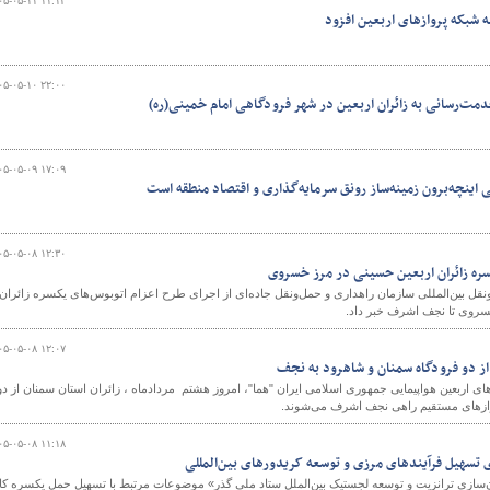
۰۵-۰۵-۱۱ ۱۱:۱۲
ه شبکه پروازهای اربعین افزود
۰۵-۰۵-۱۰ ۲۲:۰۰
دمت‌رسانی به زائران اربعین در شهر فرودگاهی امام خمینی(ره)
۰۵-۰۵-۰۹ ۱۷:۰۹
ی اینچه‌برون زمینه‌ساز رونق سرمایه‌گذاری و اقتصاد منطقه است
۰۵-۰۵-۰۸ ۱۲:۳۰
سره زائران اربعین حسینی در مرز خسروی
قل بین‌المللی سازمان راهداری و حمل‌ونقل جاده‌ای از اجرای طرح اعزام اتوبوس‌های یکسره زائران
سروی تا نجف اشرف خبر داد.
۰۵-۰۵-۰۸ ۱۲:۰۷
 از دو فرودگاه سمنان و شاهرود به نجف
ای اربعین هواپیمایی جمهوری اسلامی ایران "هما"، امروز هشتم مردادماه ، زائران استان سمنان از دو
روازهای مستقیم راهی نجف اشرف می‌شوند.
۰۵-۰۵-۰۸ ۱۱:۱۸
تسهیل فرآیندهای مرزی و توسعه کریدورهای بین‌المللی
ازی ترانزیت و توسعه لجستیک بین‌الملل ستاد ملی گذر» موضوعات مرتبط با تسهیل حمل یکسره کال