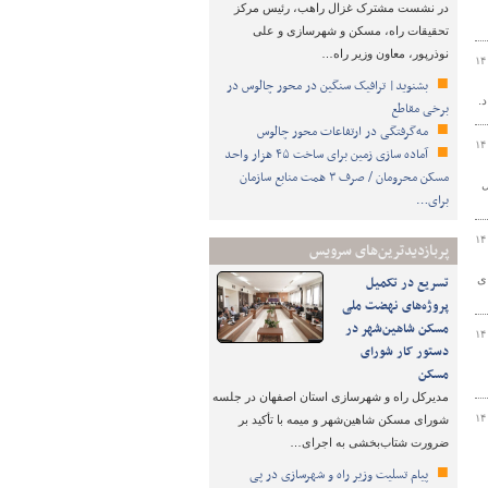
در نشست مشترک غزال راهب، رئیس مرکز
تحقیقات راه، مسکن و شهرسازی و علی
نوذرپور، معاون وزیر راه…
۱۴
بشنوید| ترافیک سنگین در محور چالوس در
.
برخی مقاطع
مه‌گرفتگی در ارتفاعات محور چالوس
۱۴
آماده سازی زمین برای ساخت ۴۵ هزار واحد
مسکن محرومان / صرف ۳ همت منابع سازمان
ل
برای…
۱۴
پربازدیدترین‌های سرویس
ی
تسریع در تکمیل
پروژه‌های نهضت ملی
مسکن شاهین‌شهر در
۱۴
دستور کار شورای
مسکن
مدیرکل راه و شهرسازی استان اصفهان در جلسه
۱۴
شورای مسکن شاهین‌شهر و میمه با تأکید بر
ضرورت شتاب‌بخشی به اجرای…
پیام تسلیت وزیر راه و شهرسازی در پی