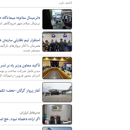
ادامه دارد.
«ترمینال سلام»؛ میعادگاه 
ترمینال سلام شهر فرودگاهی امام خمینی(ره) در اربعین ۱۴۰۵ با ارائه خد
استقرار تیم‌ نظارتی سازمان
مستقر شدند.
تأکید معاون وزیر راه بر تس
مدیرعامل شرکت ساخت و توسعه ز
اجرای محور قزوین–رحیم‌آباد–ک
آغاز پرواز گرگان–نجف؛ تکمیل شبکه ۱۷ ایستگاهی 
مدیرعامل ایران‌ایر:
اگر اراده «هما» نبود، حج ام