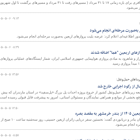
پیش فروش بلیت‌ قطارهای مسافری برای بازه زمانی ۱۷ تا ۳۱ مرداد ( مسیرهای رفت تا ۳۱ مرداد و مسیرهای برگشت تا اول شهری
۰۵-۰۵-۰۶ ۰۹:۱۳
به‌صورت مرحله‌ای انجام می‌شود
ر اطلاعیه‌ای اعلام کرد: عرضه بلیت پروازهای اربعین به‌صورت مرحله‌ای انجام می‌شود.
۰۵-۰۵-۰۶ ۰۸:۲۹
ازهای اربعین "هما" اضافه شدند
از و شاهرود به مبادی پروازی هواپیمایی جمهوری اسلامی ایران، شمار ایستگاه‌های عملیاتی پروازهای
۰۵-۰۵-۰۵ ۱۳:۵۶
بناهای حمل‌ونقل:
زیربناهای حمل‌ونقل کشور از خروج پروژه احداث پل بزرگ «پل‌سفید» در استان مازندران که بیش ا
 رفع بخشی از موانع و همراهی نمایندگان و مسئولان استانی، امروز به پیشرفت قابل قبولی رسیده است.
۰۵-۰۵-۰۵ ۱۲:۵۰
 مقصد بصره
سرپرست معاونت دریایی سازمان بنادر و دریانوردی گفت: نخستین سفر دریایی زائران اربعین حسینی، روز سه‌شنبه ساعت ۱۰ صبح از
ه انجام می‌شود.
۰۵-۰۵-۰۵ ۰۸:۵۷