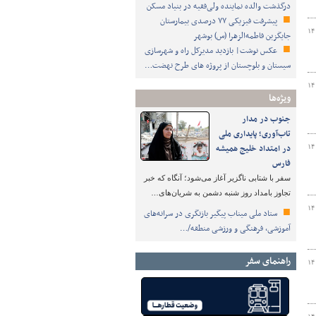
درگذشت والده نماینده ولی‌فقیه در بنیاد مسکن
پیشرفت فیزیکی ۷۷ درصدی بیمارستان
۱۴
جایگزین فاطمه‌الزهرا (س) بوشهر
عکس نوشت| بازدید مدیرکل راه و شهرسازی
سیستان و بلوچستان از پروژه های طرح نهضت…
۱۴
ویژه‌ها
جنوب در مدار
تاب‌آوری؛ پایداری ملی
در امتداد خلیج همیشه
۱۴
فارس
سفر با شتابی ناگزیر آغاز می‌شود؛ آنگاه که خبر
تجاوز بامداد روز شنبه دشمن به شریان‌های…
۱۴
ستاد ملی میناب پیگیر بازنگری در سرانه‌های
آموزشی، فرهنگی و ورزشی منطقه/…
راهنمای سفر
۱۴