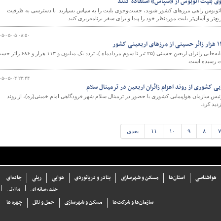
وی بلیت اتوبوس از «سپاس» استفاده کنند
 با اتوبوس راهی مرزهای کشور شوید، جست‌وجوی بلیت را به سپاس بسپارید. با دسترسی به ظرفیت
ع‌تر و آسان‌تر بلیت موردنظر خود را پیدا و برای سفر برنامه‌ریزی کنید.
۰۵-۰۵-۰۵ ۰۸:۵۰
با گذشت ۱۰ روز از آغاز طرح جابه‌جایی زائران اربعین حسینی (۲۵ تیر تا سوم مردادماه )، تردد یک میلیون 
ثبت رسیده است.
۰۵-۰۵-۰۴ ۲۳:۴۴
ی کشوری از روند اعزام زائران اربعین در ترمینال سلام
ئیس سازمان هواپیمایی کشوری با حضور در ترمینال سلام شهر فرودگاهی امام خمینی(ره)، از روند
دید کرد.
۷
۸
۹
۱۰
۱۱
بعدی
هواشناسی
استان‌ها
مسکن و شهرسازی
بنادر و دریانوردی
هوایی
ریلی
جاده‌ای
چند رسانه ای
وزارتی
سازما‌ن‌ها و شركت‌ها
مسکن و شهرسازی
حمل و نقل
چهره ها