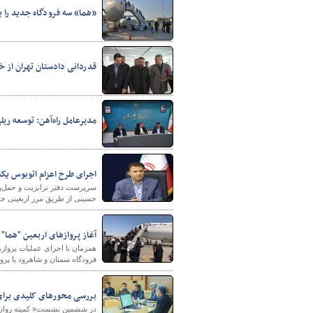
«هما» سه فرودگاه جدید را ب
قدردانی دادستان تهران از خ
مدیرعامل راه‌آهن: توسعه ریل
شهرسازی
اجرای طرح اعزام اتوبوس یک
سرپرست دفتر ترانزیت و حمل‌ون
حسینی از طریق مرز اربعینی خ
آغاز پروازهای اربعین "هما"
همزمان با اجرای عملیات پروازه
فرودگاه سمنان و شاهرود با پ
بررسی محورهای کلیدی برای 
در ششمین نشست« کمیته روان‌س