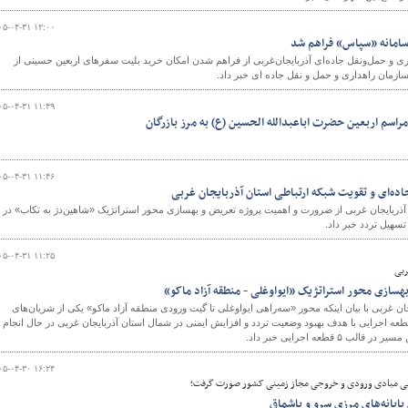
۰۵-۰۴-۳۱ ۱۲:۰۰
 سامانه «سپاس» فراهم شد
 راهداری و حمل‌ونقل جاده‌ای آذربایجان‌غربی از فراهم شدن امکان خرید بلیت سفرهای اربعین حسینی از
و
مان راهداری و حمل و نقل جاده ای خبر داد.
۰۵-۰۴-۳۱ ۱۱:۴۹
مراسم اربعین حضرت اباعبدالله الحسین (ع) به مرز بازرگان
۰۵-۰۴-۳۱ ۱۱:۴۶
اده‌ای و تقویت شبکه ارتباطی استان آذربایجان غربی
ذربایجان غربی از ضرورت و اهمیت پروژه تعریض و بهسازی محور استراتژیک «شاهین‌دژ به تکاب» در
تسهیل تردد خبر داد.
۰۵-۰۴-۳۱ ۱۱:۲۵
ربی
سازی محور استراتژیک «ایواوغلی - منطقه آزاد ماکو»
ن غربی با بیان اینکه محور «سه‌راهی ایواوغلی تا گیت ورودی منطقه آزاد ماکو» یکی از شریان‌های
۵۱ کیلومتر، در قالب پنج قطعه اجرایی با هدف بهبود وضعیت تردد و افزایش ایمنی در شمال استان آذربایجان غربی در حال انجام
۰۵-۰۴-۳۰ ۱۶:۲۴
ی مبادی ورودی و خروجی مجاز زمینی کشور صورت گرفت؛
ایانه‌های مرزی سرو و باشماق