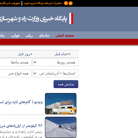
صفحه اصلی
جاده‌ای
ریلی
هوایی
بناد
««ماه قبل
«روز قبل
نمایش همه
ویدیو| گام‌های تازه برای تسه
۹۶ کیلومتر از ایل‌راه‌های مرزی اشنویه برفروبی، تسطیح و ترمیم شد
مرزی کیله‌شین، ناویه‌خان و نازد