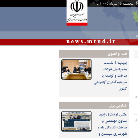
پنجشنبه ۱۵ مرداد ۰۵ - ۲۰:۰۶
ی
صدا و تصوير
ببینید | نشست
مدیرعامل شرکت
ساخت و توسعه با
سرمایه‌گذاران آزادراهی
کشور
۱۴
عناوین برتر
عکس نوشت|بازدید
معاون مهندسی و
۱۴
ساخت اداره‌کل راه و
شهرسازی سیستان و