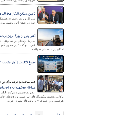
طرح‌های راهسازی، گفت: این اقد
تامین مسکن اقشار مختلف مرد
مدیرکل و رییس شورای هماهنگی 
خانه دار شدن آحاد مختلف مردم
آغاز یکی از بزرگ‌ترین برنا
مدیرکل راهداری و حمل‌ونقل جاد
استان نیز ادامه خواهد یافت.
اطلاع نگاشت| آمار مقایسه ۳ ماهه تردد مسافر از پایانه های مرزی استان آذربایجان غربی
عضو هیات‌مدیره شرکت بازآفرینی شه
مداخله هوشمندانه و اجتماع
عضو هیات‌مدیره شرکت بازآفرین
بوکان، وضعیت سکونتگاه‌های غیررسمی و بافت‌های حاشیه
هوشمندانه و اجتماعی» در بافت‌های شهری خواند.
قبلی
۱
۲
۳
۴
۵
۶