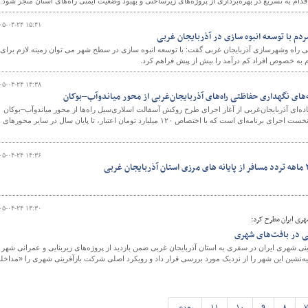
ام به تسریع در بهره‌برداری از پروژه‌های زیرساختی و بهبود وضعیت ایمنی راه‌های استان منجر شود.
۰۵-۰۴-۲۴ ۱۵:۴۱
م با توسعه انبوه سازی در آذربایجان غربی
راه وشهرسازی آذربایجان غربی گفت: با توسعه انبوه سازی در سطح شهر می توان زمینه لازم برای
 به خصوص افراد کم درآمد را بیش از پیش فراهم کرد.
۰۵-۰۴-۲۴ ۱۴:۳۸
مه‌های نگهداری حفاظتی راه‌های آذربایجان‌غربی از محور میاندوآب–بوکان
ه‌ای آذربایجان‌غربی از آغاز اجرای طرح روکش آسفالت اسلاری‌سیل راه‌ها از محور میاندوآب–بوکان
خبر داد و گفت: این محور، گام نخست اجرای برنامه‌ای است که با اختصاص ۱۲۰ میلیارد تومان اعتبار، تا پایان سال در سایر محورهای
۰۵-۰۴-۲۴ ۱۴:۳۶
۰۵-۰۴-۲۴ ۱۳:۳۰
ری ایران مطرح کرد:
ی در بافت‌های شهری
ی شهری ایران در سفری به استان آذربایجان غربی ضمن بازدید از پروژه‌های زیربنایی و عمرانی شهر
‌نشین این شهر را از نزدیک مورد بررسی قرار داد و رویکرد اصلی شرکت بازآفرینی شهری را «مداخله
۷
۸
۹
۱۰
۱۱
بعدی