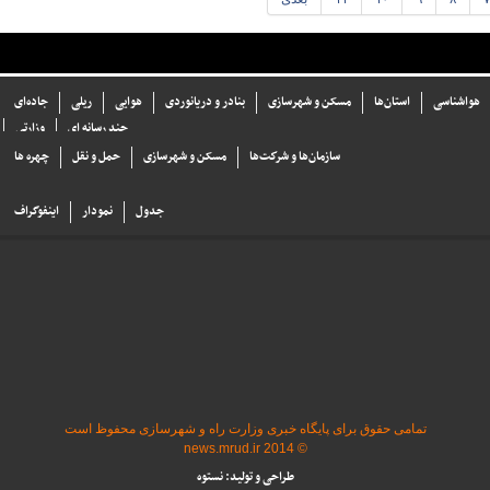
هواشناسی
استان‌ها
مسکن و شهرسازی
بنادر و دریانوردی
هوایی
ریلی
جاده‌ای
چند رسانه ای
وزارتی
سازما‌ن‌ها و شركت‌ها
مسکن و شهرسازی
حمل و نقل
چهره ها
جدول
نمودار
اینفوگراف
تمامی حقوق برای پایگاه خبری وزارت راه و شهرسازی محفوظ است
© 2014 news.mrud.ir
طراحی و تولید: نستوه