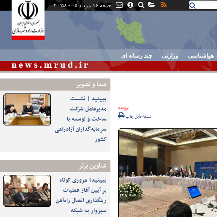
جمعه ۱۶ مرداد ۰۵ - ۲۰:۵۸
هواشناسی
وزارتی
چند رسانه ای
صدا و تصوير
ببینید | نشست
پرونده
مدیرعامل شرکت
نسخه قابل چاپ
ساخت و توسعه با
سرمایه‌گذاران آزادراهی
کشور
عناوین برتر
ببینید| مروری کوتاه
بر آیین آغاز عملیات
ریلگذاری اتصال راه‌آهن
سبزوار به شبکه