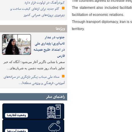
The countries agreed to increase freig
کبودرآهنگ در اولویت قرار دارد
The statement also included facilita
گام جدید برای ارتقای کیفیت ساخت و
بهره‌وری پروژه‌های عمرانی کشور
facilitation of economic relations.
Through transport diplomacy, Iran is se
ویژه‌ها
territory.
جنوب در مدار
تاب‌آوری؛ پایداری ملی
در امتداد خلیج همیشه
فارس
سفر با شتابی ناگزیر آغاز می‌شود؛ آنگاه که خبر
تجاوز بامداد روز شنبه دشمن به شریان‌های…
ستاد ملی میناب پیگیر بازنگری در سرانه‌های
آموزشی، فرهنگی و ورزشی منطقه/…
راهنمای سفر