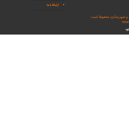
ارتباط با ما
اه و شهرسازی محفوظ است
وه