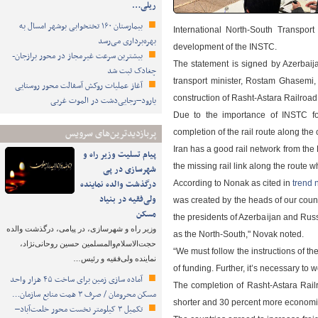
ریلی…
بیمارستان ۱۶۰ تختخوابی بوشهر امسال به
International North-South Transport
بهره‌برداری می‌رسد
development of the INSTC.
بیشترین سرعت غیرمجاز در محور برازجان-
The statement is signed by Azerbai
چغادک ثبت شد
transport minister, Rostam Ghasemi,
آغاز عملیات روکش آسفالت محور روستایی
construction of Rasht-Astara Railroad
یارود–رجایی‌دشت در الموت غربی
Due to the importance of INSTC for
پربازدیدترین‌های سرویس
completion of the rail route along the 
Iran has a good rail network from the
پیام تسلیت وزیر راه و
the missing rail link along the route whi
شهرسازی در پی
درگذشت والده نماینده
According to Nonak as cited in
trend
ولی‌فقیه در بنیاد
was created by the heads of our countr
مسکن
the presidents of Azerbaijan and Russ
وزیر راه و شهرسازی، در پیامی، درگذشت والده
as the North-South," Novak noted.
حجت‌الاسلام‌والمسلمین حسین روحانی‌نژاد،
“We must follow the instructions of t
نماینده ولی‌فقیه و رئیس…
of funding. Further, it’s necessary to
آماده سازی زمین برای ساخت ۴۵ هزار واحد
The completion of Rasht-Astara Railr
مسکن محرومان / صرف ۳ همت منابع سازمان…
shorter and 30 percent more economica
تکمیل ۳ کیلومتر نخست محور خلعت‌آباد–