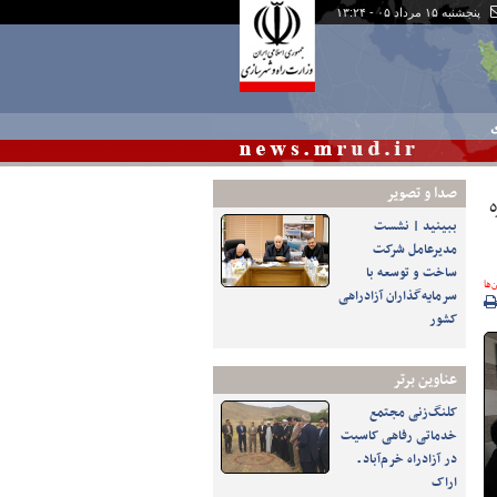
پنجشنبه ۱۵ مرداد ۰۵ - ۱۳:۲۴
ی
صدا و تصوير
ببینید | نشست
مدیرعامل شرکت
ساخت و توسعه با
‌ها
سرمایه‌گذاران آزادراهی
کشور
عناوین برتر
کلنگ‌زنی مجتمع
خدماتی رفاهی کاسیت
در آزادراه خرم‌آباد ـ
اراک