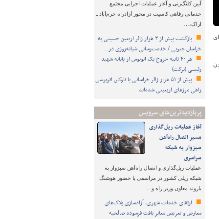
آیین کلنگ‌زنی و آغاز عملیات اجرایی مجتمع
خدماتی رفاهی کاسیت در محور آزادراه خرم‌آباد ـ
اراک،…
ای
بازگشت بیش از ۳ هزار زائر اربعین حسینی به
خراسان جنوبی / خدمت‌رسانی شبانه‌روزی در…
هر ۴۰ ثانیه خروج یک اتوبوس از پایانه شهید
دن
رئیسی (برکت)
بیش از ۵۱ هزار زائر خراسانی با ناوگان اتوبوسی
راهی مرزهای اربعینی شده‌اند
پربازدیدترین‌های سرویس
آغاز عملیات ریل‌گذاری
مسیر اتصال راه‌آهن
سبزوار به شبکه
سراسری
عملیات ریل‌گذاری و اتصال راه‌آهن سبزوار به
شبکه ریلی کشور در مراسمی با حضور هوشنگ
بازوند معاون وزیر راه و…
ارتقای خدمات شهری، آزادسازی پلاک‌های
معارض و تعریض معابر بافت فرسوده صالحیه