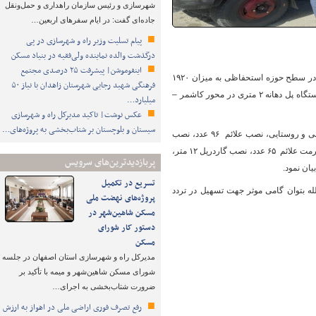
شهرسازی و رئیس سازمان راهداری و حمل‌ونقل
جاده‌ای گفت: در ایام سفرهای اربعین…
پیام تسلیت وزیر راه و شهرسازی در پی
درگذشت والده نماینده ولی‌فقیه در بنیاد مسکن
اینفوموشن| پیشرفت ۲۵ درصدی مجتمع
وی ادامه داد: ۱۰۹۰ متر مربع لکه گیری هندسی، ۱۲۵ تن آسفالت سرد مصرفی، خاکبرداری و خاکریزی در سطح حوزه استحفاظی به میزان ۱۹۲۰
فرهنگی شهید رجایی شهرستان زاهدان با نیاز ۵۰
مترمکعب، ۸ مورد بازدید از نقاط مستعد حادثه و برنامه ریزی برای رفع آن و شروع عملیات تعریض یکدستگاه پل دهانه ۲ متری در محور کاشمر –
میلیارد…
عکس نوشت| تاکید مدیرکل راه و شهرسازی
سیستان و بلوچستان بر شتاب‌بخشی به پروژه‌های…
رییس اداره راهداری و حمل ونقل جاده ای شهرستان کاشمر افزود: احداث سرعتکاه در محور های فرعی و روستایی، نصب علائم ۹۶ عدد، نصب
چراغ چشمک زن ۲ عدد، رنگ آمیزی سرعتکاه ۶۵۱ متر مربع، نصب و مرمت تابلو اطلاعاتی ۱۲ مترمربع، مرمت علائم ۶۵ عدد، نصب گاردریل ۱۲ متر،
پربازدیدترین‌های سرویس
تسریع در تکمیل
ه بتوان گامی موثر جهت تسهیل در تردد
پروژه‌های نهضت ملی
مسکن شاهین‌شهر در
دستور کار شورای
مسکن
مدیرکل راه و شهرسازی استان اصفهان در جلسه
شورای مسکن شاهین‌شهر و میمه با تأکید بر
ضرورت شتاب‌بخشی به اجرای…
رفع تصرف فوری اراضی ملی در اهواز به ارزش