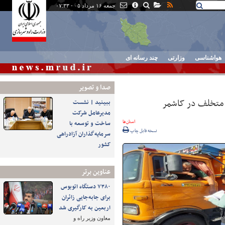
جمعه ۱۶ مرداد ۰۵ - ۰۷:۳۳
هواشناسی
وزارتی
چند رسانه ای
صدا و تصوير
ببینید | نشست
مدیرعامل شرکت
استان‌ها
ساخت و توسعه با
نسخه قابل چاپ
سرمایه‌گذاران آزادراهی
کشور
عناوین برتر
۷۳۸۰ دستگاه اتوبوس
برای جابه‌جایی زائران
اربعین به‌ کارگیری شد
معاون وزیر راه و