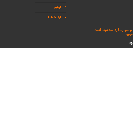
آرشیو
ارتباط با ما
اه و شهرسازی محفوظ است
وه