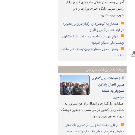
آخرین وضعیت ترافیکی جاده‌های کشور را از
رادیو اینترنتی پایگاه خبری وزارت راه و
شهرسازی بشنوید.…
هشدار به کوهنوردان؛ رگبار باران و رعدوبرق
در ارتفاعات زاگرس و البرز
اتمام عملیات آماده‌سازی سایت ۴.۵ هکتاری
نهضت ملی مسکن امیدیه
ویدیو ا محور سمنان-فیروزکوه به مدار ساخت
18 MB
بازگشت
پربازدیدترین‌های سرویس
آغاز عملیات ریل‌گذاری
مسیر اتصال راه‌آهن
سبزوار به شبکه
سراسری
عملیات ریل‌گذاری و اتصال راه‌آهن سبزوار به
شبکه ریلی کشور در مراسمی با حضور هوشنگ
بازوند معاون وزیر راه و…
ارتقای خدمات شهری، آزادسازی پلاک‌های
معارض و تعریض معابر بافت فرسوده صالحیه