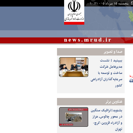
پنجشنبه ۱۵ مرداد ۰۵ - ۱۰:۲۱
ی
صدا و تصوير
ببینید | نشست
مدیرعامل شرکت
ساخت و توسعه با
‌ها
سرمایه‌گذاران آزادراهی
کشور
عناوین برتر
بشنوید|ترافیک سنگین
در محور چالوس، هراز
و آزادراه قزوین-کرج-
تهران