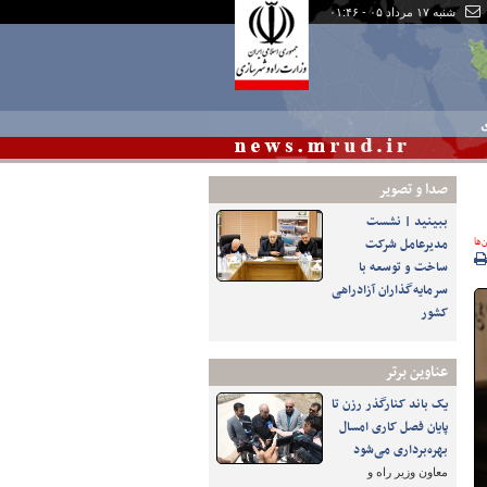
شنبه ۱۷ مرداد ۰۵ - ۰۱:۴۶
ی
صدا و تصوير
ببینید | نشست
‌ها
مدیرعامل شرکت
ساخت و توسعه با
سرمایه‌گذاران آزادراهی
کشور
عناوین برتر
یک باند کنارگذر رزن تا
پایان فصل کاری امسال
بهره‌برداری می‌شود
معاون وزیر راه و