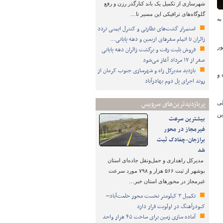
شهرسازی از تکمیل یک باند کنارگذر رزن و رفع
گلوگاه‌های ترافیکی این مسیر تا…
ات آنها به
استمرار گشت‌های نظارتی و کنترل ایمنی تردد
زائران تا اتمام سفرهای اربعین و دهه پایانی…
ور
فروش بلیت رفت و برگشت زائران دهه پایانی
صفر از ۱۷ مرداد آغاز می‌شود
بازدید مدیرکل راه و شهرسازی جنوب کرمان از
مد اجاره و
روند اجرای پل دوم بهادرآباد
پربازدیدترین‌های سرویس
لی
ین
بیشترین سرعت
غیرمجاز در محور
برازجان-چغادک ثبت
شد
مدیرکل راهداری و حمل‌ونقل جاده‌ای استان
بوشهر از ثبت ۵۶۶ هزار و ۷۹۸ مورد سرعت
غیرمجاز در محورهای استان خبر…
تکمیل ۳ کیلومتر نخست محور خلعت‌آباد–
کبودرآهنگ در اولویت قرار دارد
آماده سازی زمین برای ساخت ۴۵ هزار واحد