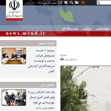
شنبه ۱۷ مرداد ۰۵ - ۰۱:۱۶
هواشناسی
وزارتی
چند رسانه ای
صدا و تصوير
ببینید | نشست
استان‌ها
مدیرعامل شرکت
نسخه قابل چاپ
ساخت و توسعه با
سرمایه‌گذاران آزادراهی
کشور
عناوین برتر
یک باند کنارگذر رزن تا
پایان فصل کاری امسال
بهره‌برداری می‌شود
معاون وزیر راه و