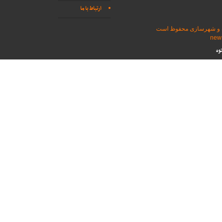
ارتباط با ما
اه و شهرسازی محفوظ است
وه