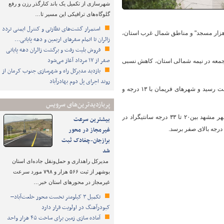
شهرسازی از تکمیل یک باند کنارگذر رزن و رفع
گلوگاه‌های ترافیکی این مسیر تا…
استمرار گشت‌های نظارتی و کنترل ایمنی تردد
 "هزار مسجد" و مناطق شمال‌ غرب استان،
زائران تا اتمام سفرهای اربعین و دهه پایانی…
فروش بلیت رفت و برگشت زائران دهه پایانی
صفر از ۱۷ مرداد آغاز می‌شود
 جمعه در نیمه شمالی استان، کاهش نسبی
بازدید مدیرکل راه و شهرسازی جنوب کرمان از
روند اجرای پل دوم بهادرآباد
فاروقی افزود: در شبانه روز گذشته بیشترین سرعت وزش باد با ۵۸ کیلومتر در ساعت در داورزن به ثبت رسید و شهرهای فریمان با ۱۳ درجه و
پربازدیدترین‌های سرویس
کارشناس مرکز پیش‌بینی اداره کل هواشناسی خراسان رضوی اظهار کرد: در این مدت دمای هوای شهر مشهد بین۲۰ تا ۳۳ درجه سانتیگراد در
بیشترین سرعت
غیرمجاز در محور
برازجان-چغادک ثبت
شد
مدیرکل راهداری و حمل‌ونقل جاده‌ای استان
بوشهر از ثبت ۵۶۶ هزار و ۷۹۸ مورد سرعت
غیرمجاز در محورهای استان خبر…
تکمیل ۳ کیلومتر نخست محور خلعت‌آباد–
کبودرآهنگ در اولویت قرار دارد
آماده سازی زمین برای ساخت ۴۵ هزار واحد