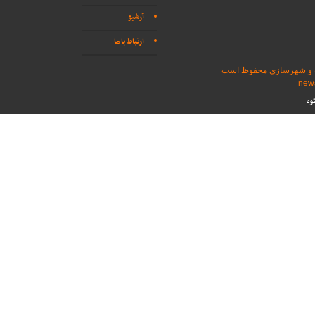
آرشیو
ارتباط با ما
اه و شهرسازی محفوظ است
وه