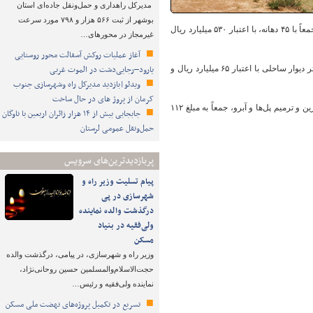
مدیرکل راهداری و حمل‌ونقل جاده‌ای استان
بوشهر از ثبت ۵۶۶ هزار و ۷۹۸ مورد سرعت
تعمیرات و بازسازی اساسی ۱۶۴ دستگاه پل با اعتبار ۳۰۰ میلیارد ریال و احداث ۱۰ دستگاه پل باکسی، جمعاً با ۴۵ دهانه، با اعتبار ۵۳۰ میلیارد ریال
غیرمجاز در محورهای…
آغاز عملیات روکش آسفالت محور روستایی
یارود–رجایی‌دشت در الموت غربی
وی افزود: در همین راستا، تهیه یک‌هزار و ۳۴۵ قطعه باکس بتنی به مبلغ ۲۰۶ میلیارد ریال، احداث ۳۸۰ متر دیوار ساحلی با اعتبار ۶۵ میلیارد ریال و
ویدئو|بازدید مدیرکل راه وشهرسازی جنوب
کرمان از پروژ های در حال ساخت
خجسته بیان داشت: رفع نقاط آسیب‌دیده از سیل در فصل بهار سال جاری با احداث راه‌های فرعی جایگزین و ترمیم پل‌ها و آبرو، جمعاً به مبلغ ۱۱۲
جابجایی بیش از ۱۴ هزار زائران اربعین با ناوگان
حمل‌ونقل عمومی لرستان
پربازدیدترین‌های سرویس
پیام تسلیت وزیر راه و
شهرسازی در پی
درگذشت والده نماینده
ولی‌فقیه در بنیاد
مسکن
وزیر راه و شهرسازی، در پیامی، درگذشت والده
حجت‌الاسلام‌والمسلمین حسین روحانی‌نژاد،
نماینده ولی‌فقیه و رئیس…
تسریع در تکمیل پروژه‌های نهضت ملی مسکن