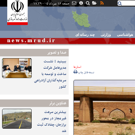
جمعه ۱۶ مرداد ۰۵ - ۱۷:۲۹
هواشناسی
وزارتی
چند رسانه ای
صدا و تصوير
ببینید | نشست
استان‌ها
مدیرعامل شرکت
نسخه قابل چاپ
ساخت و توسعه با
سرمایه‌گذاران آزادراهی
کشور
عناوین برتر
بیشترین سرعت
غیرمجاز در محور
برازجان-چغادک ثبت
شد