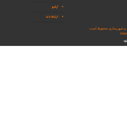
آرشیو
ارتباط با ما
اه و شهرسازی محفوظ است
وه