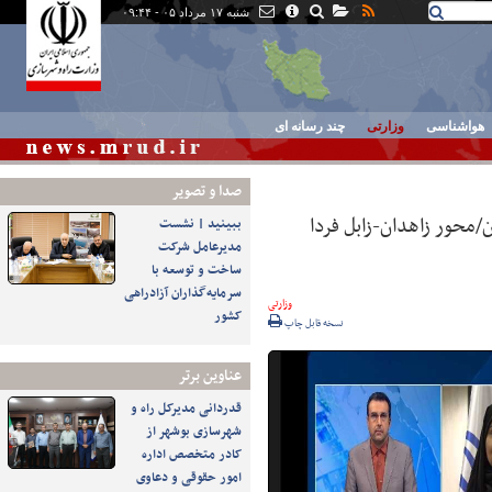
شنبه ۱۷ مرداد ۰۵ - ۰۹:۴۴
هواشناسی
وزارتی
چند رسانه ای
صدا و تصوير
محور زاهدان-زابل فردا
ببینید | نشست
مدیرعامل شرکت
ساخت و توسعه با
سرمایه‌گذاران آزادراهی
وزارتی
کشور
نسخه قابل چاپ
عناوین برتر
قدردانی مدیرکل راه و
شهرسازی بوشهر از
کادر متخصص اداره
امور حقوقی و دعاوی