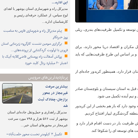
این اداره…
مدیرکل راه و شهرسازی استان بوشهر با اهدای
لوح سپاس، از عملکرد حرفه‌ای رئیس و
کارشناسان اداره…
ن توسعه و تکمیل ظرفیت‌های بندری، ریلی
پیام مدیرکل راه و شهرسازی فارس به مناسبت
روز خبرنگار
برگزاری سومین نشست کارگروه زیربنایی استان
کران و اقتصاد دریا محور دارند، برای
قزوین با اولویت گره‌گشایی از پرونده‌های…
 بر اساس این طرح ظرفیت‌هایی که باید
روکش آسفالت راه روستایی قاضی‌کلایه آبیک با
اعتبار ۶۰ میلیارد ریال کلید خورد
 قرار دارد، همینطور کریدور جاده‌ای از
پربازدیدترین‌های سرویس
بیشترین سرعت
ه قبل به استان سیستان و بلوچستان صادر
غیرمجاز در محور
برازجان-چغادک ثبت
شد
 وجود دارد که باز هم بخشی از این کریدور
مدیرکل راهداری و حمل‌ونقل جاده‌ای استان
بوشهر از ثبت ۵۶۶ هزار و ۷۹۸ مورد سرعت
د: تکمیل و توسعه فاز ۲ بندر چابهار با هدف افزایش ظرفیت بار در دست اقدام قرار دارد و
غیرمجاز در محورهای استان خبر…
 های توسعه ای را شکوفا کند.
تکمیل ۳ کیلومتر نخست محور خلعت‌آباد–