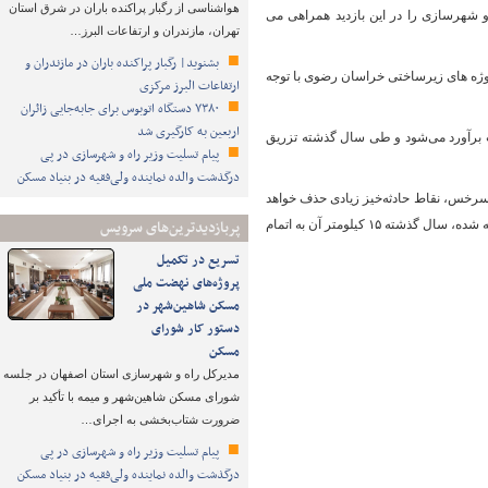
هواشناسی از رگبار پراکنده باران در شرق استان
شهرسازی را در این بازدید همراهی می
تهران، مازندران و ارتفاعات البرز…
بشنوید| رگبار پراکنده باران در مازندران و
پروژه های زیرساختی خراسان رضوی با توجه
ارتفاعات البرز مرکزی
۷۳۸۰ دستگاه اتوبوس برای جابه‌جایی زائران
اربعین به‌ کارگیری شد
 که نیاز اعتباری پروژه مذکور به طول ۱۷۰ کیلومتر که ۴۵ کیلومتر آن باقیمانده، ۲ همت برآورد می‌شود و طی سال گذشته تزریق
پیام تسلیت وزیر راه و شهرسازی در پی
درگذشت والده نماینده ولی‌فقیه در بنیاد مسکن
ن سرخس، نقاط حادثه‌خیز زیادی حذف خواهد
پربازدیدترین‌های سرویس
شد، پروژه ای که ۸۵ درصد ترانشه برداری سنگی اش به اتمام رسیده، پل چکودر به طول ۸۵ کیلومتر ساخته شده، سال گذشته ۱۵ کیلومتر آن به اتمام
تسریع در تکمیل
پروژه‌های نهضت ملی
مسکن شاهین‌شهر در
دستور کار شورای
مسکن
مدیرکل راه و شهرسازی استان اصفهان در جلسه
شورای مسکن شاهین‌شهر و میمه با تأکید بر
ضرورت شتاب‌بخشی به اجرای…
پیام تسلیت وزیر راه و شهرسازی در پی
درگذشت والده نماینده ولی‌فقیه در بنیاد مسکن