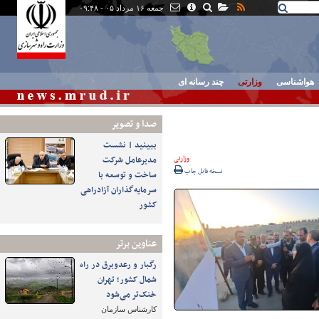
جمعه ۱۶ مرداد ۰۵ - ۰۹:۴۸
هواشناسی
وزارتی
چند رسانه ای
صدا و تصوير
ببینید | نشست
وزارتی
مدیرعامل شرکت
نسخه قابل چاپ
ساخت و توسعه با
سرمایه‌گذاران آزادراهی
کشور
عناوین برتر
رگبار و رعدوبرق در راه
شمال کشور؛ تهران
خنک‌تر می‌شود
کارشناس سازمان