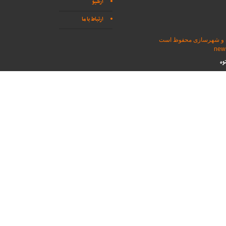
آرشیو
ارتباط با ما
اه و شهرسازی محفوظ است
وه